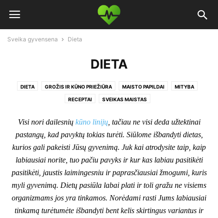
Sveika gyvensena
Dieta
DIETA
DIETA
GROŽIS IR KŪNO PRIEŽIŪRA
MAISTO PAPILDAI
MITYBA
RECEPTAI
SVEIKAS MAISTAS
Visi nori dailesnių
kūno linijų
, tačiau ne visi deda užtektinai
pastangų, kad pavyktų tokias turėti. Siūlome išbandyti dietas,
kurios gali pakeisti Jūsų gyvenimą. Juk kai atrodysite taip, kaip
labiausiai norite, tuo pačiu pavyks ir kur kas labiau pasitikėti
pasitikėti, jaustis laimingesniu ir paprasčiausiai žmogumi, kuris
myli gyvenimą. Dietų pasiūla labai plati ir toli gražu ne visiems
organizmams jos yra tinkamos. Norėdami rasti Jums labiausiai
tinkamą turėtumėte išbandyti bent kelis skirtingus variantus ir