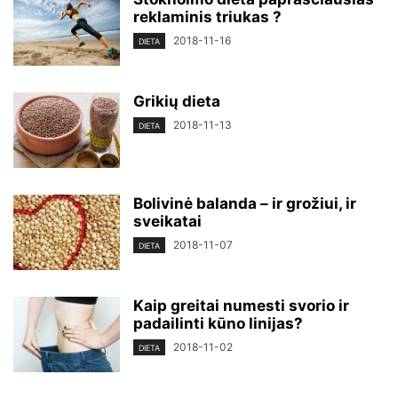
reklaminis triukas ?
2018-11-16
DIETA
Grikių dieta
2018-11-13
DIETA
Bolivinė balanda – ir grožiui, ir
sveikatai
2018-11-07
DIETA
Kaip greitai numesti svorio ir
padailinti kūno linijas?
2018-11-02
DIETA