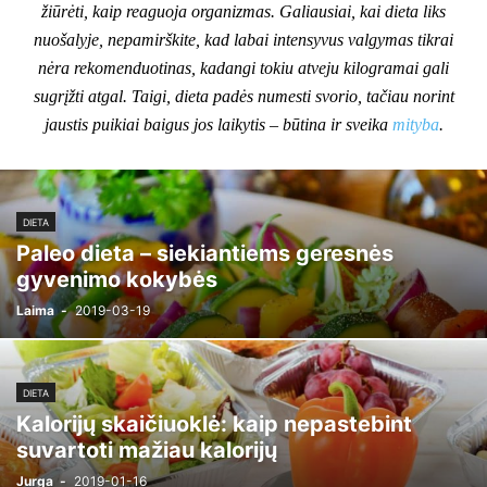
žiūrėti, kaip reaguoja organizmas. Galiausiai, kai dieta liks
nuošalyje, nepamirškite, kad labai intensyvus valgymas tikrai
nėra rekomenduotinas, kadangi tokiu atveju kilogramai gali
sugrįžti atgal. Taigi, dieta padės numesti svorio, tačiau norint
jaustis puikiai baigus jos laikytis – būtina ir sveika
mityba
.
DIETA
Paleo dieta – siekiantiems geresnės
gyvenimo kokybės
Laima
-
2019-03-19
DIETA
Kalorijų skaičiuoklė: kaip nepastebint
suvartoti mažiau kalorijų
Jurga
-
2019-01-16