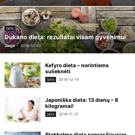
DIETA
Dukano dieta: rezultatai visam gyvenimui
Jurga
-
2019-01-10
Kefyro dieta – norintiems
sulieknėti
2018-12-14
DIETA
Japoniška dieta: 13 dienų – 8
kilogramai!
2018-11-21
DIETA
Stokholmo dieta paprasčiausias