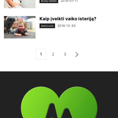
2019-01-11
BŪSIU MAMA
Kaip įveikti vaiko isteriją?
2018-12-30
EMOCIJOS
1
2
3