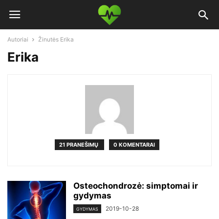
Autoriai
Žinutės Erika
Erika
21 PRANEŠIMŲ
0 KOMENTARAI
Osteochondrozė: simptomai ir
gydymas
2019-10-28
GYDYMAS