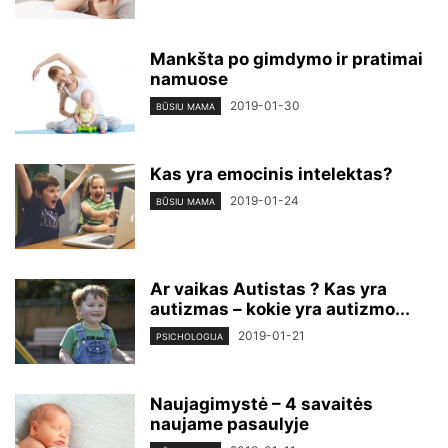
Mankšta po gimdymo ir pratimai
namuose
2019-01-30
BŪSIU MAMA
Kas yra emocinis intelektas?
2019-01-24
BŪSIU MAMA
Ar vaikas Autistas ? Kas yra
autizmas – kokie yra autizmo...
2019-01-21
PSICHOLOGIJA
Naujagimystė – 4 savaitės
naujame pasaulyje