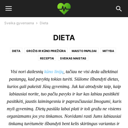
Sveika gyvensena
Dieta
DIETA
DIETA
GROŽIS IR KŪNO PRIEŽIŪRA
MAISTO PAPILDAI
MITYBA
RECEPTAI
SVEIKAS MAISTAS
Visi nori dailesnių
kūno linijų
, tačiau ne visi deda užtektinai
pastangų, kad pavyktų tokias turėti. Siūlome išbandyti dietas,
kurios gali pakeisti Jūsų gyvenimą. Juk kai atrodysite taip, kaip
labiausiai norite, tuo pačiu pavyks ir kur kas labiau pasitikėti
pasitikėti, jaustis laimingesniu ir paprasčiausiai žmogumi, kuris
myli gyvenimą. Dietų pasiūla labai plati ir toli gražu ne visiems
organizmams jos yra tinkamos. Norėdami rasti Jums labiausiai
tinkamą turėtumėte išbandyti bent kelis skirtingus variantus ir