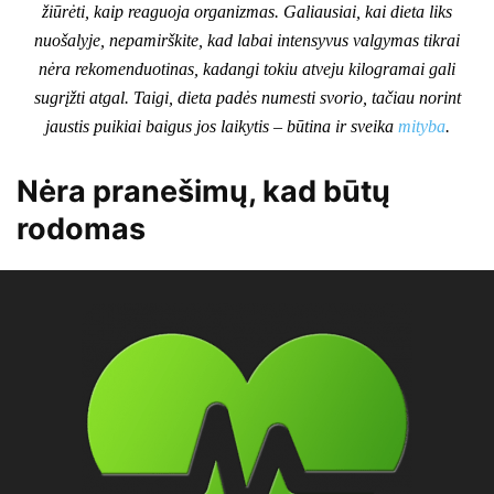
žiūrėti, kaip reaguoja organizmas. Galiausiai, kai dieta liks
nuošalyje, nepamirškite, kad labai intensyvus valgymas tikrai
nėra rekomenduotinas, kadangi tokiu atveju kilogramai gali
sugrįžti atgal. Taigi, dieta padės numesti svorio, tačiau norint
jaustis puikiai baigus jos laikytis – būtina ir sveika
mityba
.
Nėra pranešimų, kad būtų
rodomas