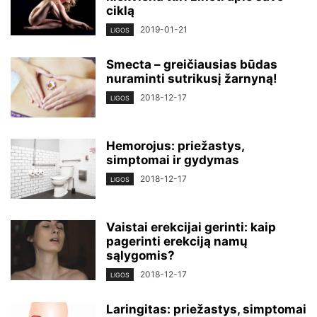
ciklą
2019-01-21
LIGOS
Smecta – greičiausias būdas
nuraminti sutrikusį žarnyną!
2018-12-17
LIGOS
Hemorojus: priežastys,
simptomai ir gydymas
2018-12-17
LIGOS
Vaistai erekcijai gerinti: kaip
pagerinti erekciją namų
sąlygomis?
2018-12-17
LIGOS
Laringitas: priežastys, simptomai