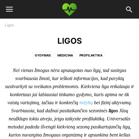
Ligos
LIGOS
GYDYMAS
MEDICINA
PROFILAKTIKA
Nei vienas žmogus nėra apsaugotas nuo ligų, tad susirgus
svarbiausia žinoti, kur ieškoti informacijos, kad pavyktų
susitvarkyti su sveikatos problemomis. Kiekviena liga reikalauja ir
konkretaus jai labiausiai tinkamo gydymo, kuris apima ne tik
vaistų vartojimą, tačiau ir konkrečią
mitybą
bei fizinį aktyvumą.
Svarbiausia, kad dažnai pasitaikančios sezoninės
ligos
Jūsų
neužklups tokiu atveju, jeigu taikysite profilaktiką. Universalūs
metodai padeda išvengti kiekvieną sezoną pasikartojančių ligų,
kurios nuvargina žmogaus organizmą ir apsunkina bent kelias