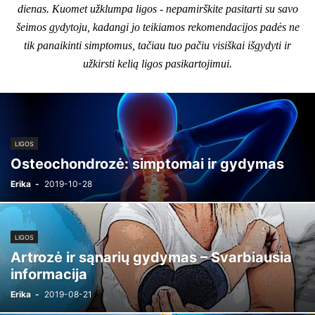
dienas. Kuomet užklumpa ligos - nepamirškite pasitarti su savo
šeimos gydytoju, kadangi jo teikiamos rekomendacijos padės ne
tik panaikinti simptomus, tačiau tuo pačiu visiškai išgydyti ir
užkirsti kelią ligos pasikartojimui.
LIGOS
Osteochondrozė: simptomai ir gydymas
Erika
-
2019-10-28
LIGOS
Artrozė ir sąnarių gydymas – Svarbiausia
informacija
Erika
-
2019-08-21