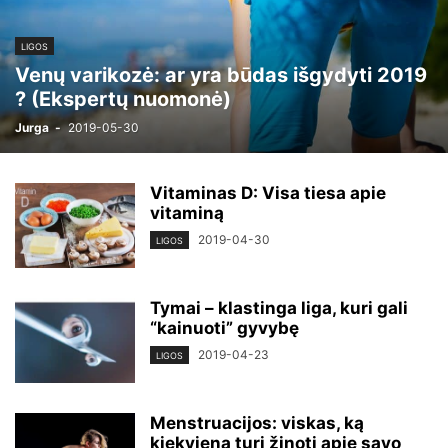
LIGOS
Venų varikozė: ar yra būdas išgydyti 2019
? (Ekspertų nuomonė)
Jurga
-
2019-05-30
Vitaminas D: Visa tiesa apie
vitaminą
2019-04-30
LIGOS
Tymai – klastinga liga, kuri gali
“kainuoti” gyvybę
2019-04-23
LIGOS
Menstruacijos: viskas, ką
kiekviena turi žinoti apie savo