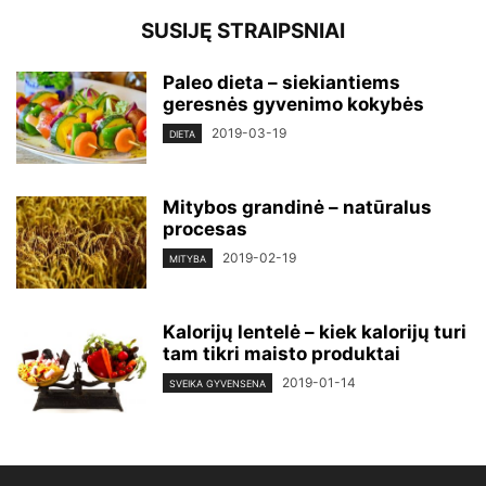
SUSIJĘ STRAIPSNIAI
Paleo dieta – siekiantiems
geresnės gyvenimo kokybės
2019-03-19
DIETA
Mitybos grandinė – natūralus
procesas
2019-02-19
MITYBA
Kalorijų lentelė – kiek kalorijų turi
tam tikri maisto produktai
2019-01-14
SVEIKA GYVENSENA