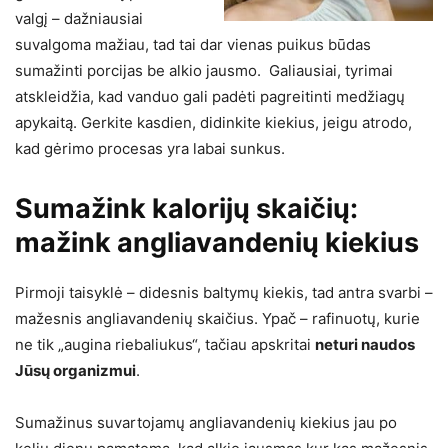
valgį – dažniausiai
suvalgoma mažiau, tad tai dar vienas puikus būdas
sumažinti porcijas be alkio jausmo. Galiausiai, tyrimai
atskleidžia, kad vanduo gali padėti pagreitinti medžiagų
apykaitą. Gerkite kasdien, didinkite kiekius, jeigu atrodo,
kad gėrimo procesas yra labai sunkus.
Sumažink kalorijų skaičių:
mažink angliavandenių kiekius
Pirmoji taisyklė – didesnis baltymų kiekis, tad antra svarbi –
mažesnis angliavandenių skaičius. Ypač – rafinuotų, kurie
ne tik „augina riebaliukus“, tačiau apskritai
neturi naudos
Jūsų organizmui
.
Sumažinus suvartojamų angliavandenių kiekius jau po