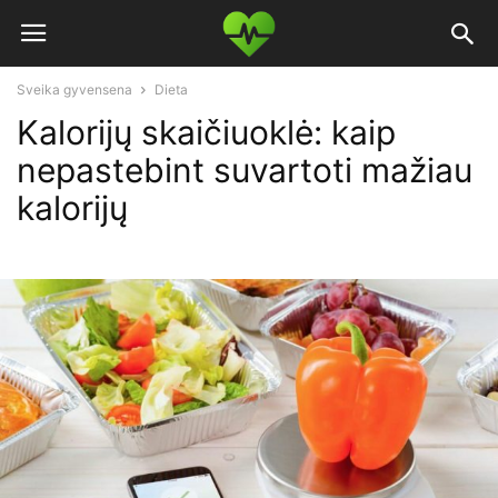
Sveika gyvensena
Dieta
Kalorijų skaičiuoklė: kaip
nepastebint suvartoti mažiau
kalorijų