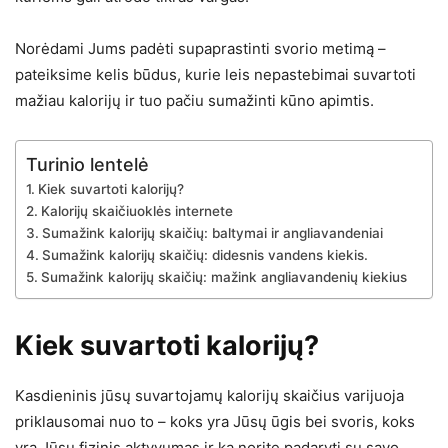
Norėdami Jums padėti supaprastinti svorio metimą –
pateiksime kelis būdus, kurie leis nepastebimai suvartoti
mažiau kalorijų ir tuo pačiu sumažinti kūno apimtis.
Turinio lentelė
Kiek suvartoti kalorijų?
Kalorijų skaičiuoklės internete
Sumažink kalorijų skaičių: baltymai ir angliavandeniai
Sumažink kalorijų skaičių: didesnis vandens kiekis.
Sumažink kalorijų skaičių: mažink angliavandenių kiekius
Kiek suvartoti kalorijų?
Kasdieninis jūsų suvartojamų kalorijų skaičius varijuoja
priklausomai nuo to – koks yra Jūsų ūgis bei svoris, koks
yra Jūsų fizinis aktyvumas ir ką norite padaryti su savo