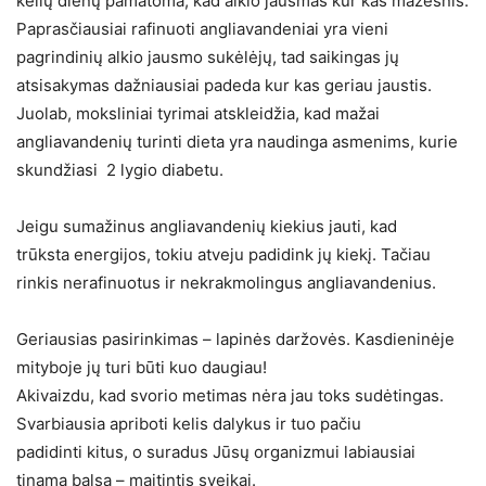
kelių dienų pamatoma, kad alkio jausmas kur kas mažesnis.
Paprasčiausiai rafinuoti angliavandeniai yra vieni
pagrindinių alkio jausmo sukėlėjų, tad saikingas jų
atsisakymas dažniausiai padeda kur kas geriau jaustis.
Juolab, moksliniai tyrimai atskleidžia, kad mažai
angliavandenių turinti dieta yra naudinga asmenims, kurie
skundžiasi 2 lygio diabetu.
Jeigu sumažinus angliavandenių kiekius jauti, kad
trūksta energijos, tokiu atveju padidink jų kiekį. Tačiau
rinkis nerafinuotus ir nekrakmolingus angliavandenius.
Geriausias pasirinkimas – lapinės daržovės. Kasdieninėje
mityboje jų turi būti kuo daugiau!
Akivaizdu, kad svorio metimas nėra jau toks sudėtingas.
Svarbiausia apriboti kelis dalykus ir tuo pačiu
padidinti kitus, o suradus Jūsų organizmui labiausiai
tinamą balsą – maitintis sveikai.