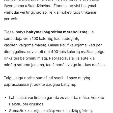
išvengiama užkandžiavimo. Žinoma, ne visi baltymai
vienodai vertingi, juolab, reikia mokėti juos tinkamai
paruošti.
Tiesa, patys
baltymai pagreitina metabolizmą
, jie
sunaudoja vien 100 kalorijų, kad sudegintų
kasdien valgomą maistą. Galiausiai, fiksuojama, kad per
dieną galima suvartoti net 400-iais kalorijų mažiau, jeigu
rinksitės baltyminį mistą. Paprasčiausiai jis suteikia
minėtą sotumo jausmą, tad žmonės valgo kur kas mažiau.
Taigi, jeigu norite sumažinti svorį – į savo mitybą
paprasčiausiai įtraukite daugiau baltymų.
Labiausiai vertinama garinta žuvis arba mėsa. Venkite
riebalų bei druskos.
Sumažink kalorijų skaičių: venk saldžių gėrimų.