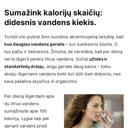
Sumažink kalorijų skaičių:
didesnis vandens kiekis.
Turbūt visi puikiai žino nuolatos akcentuojamą taisyklę, kad
kuo daugiau vandens gersite
– tuo sveikesnis būsite. O
tuo pačiu ir lieknesnis. Žinoma, tai nereiškia, kad per dieną
verta išgerti penkis litrus vandens. Sočiai
užteks ir
standartinių dviejų.
Jeigu geriate daug kavos – tokiu
atveju išgeriamo vandens kieki turi būti kiek didesnis, nes
kava pašalina skysčius iš organizmo.
Per dieną išgerdami apie
du litrus vandens
sumažinsite apie 100
kalorijų. Lygiai taip pat
geriant vandenį prieš