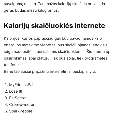
suvalgomą maistą. Tad mažas kalorijų skaičius ne visada
geras būdas mesti kilogramus.
Kalorijų skaičiuoklės internete
Kalorijos, kurios paprasčiau gali būti pavadinamos kaip
energijos matavimo vienetas, bus skaičiuojamos lengviau
jeigu naudositės specialiomis skaičiuoklėmis. Šiuo metu jų
pasirinkimas labai platus. Tiek puslapiai, tiek programėlės
telefone.
Bene labiausiai pripažinti internetiniai puslapiai yra:
MyFitnessPal
Lose It!
FatSecret
Cron-o-meter
SparkPeople