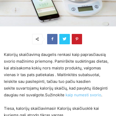
Kalorijų skaičiavimą daugelis renkasi kaip paprasčiausią
svorio mažinimo priemonę. Pamirškite sudėtingas dietas,
kai atsisakoma kokių nors maisto produktų, valgomas
vienas ir tas pats patiekalas . Maitinkitės subalsuotai,
leiskite sau pasilepinti, tačiau tuo pačiu kasdien
sekite suvartojamų kalorijų skaičių, kad pavyktų išdeginti
daugiau nei suvalgote.Sužinokite
kaip numesti svorio
.
Tiesa, kalorijų skaičiavimasir Kalorijų skaičiuoklė kai
kuriems gali atrodo tikras vargas.