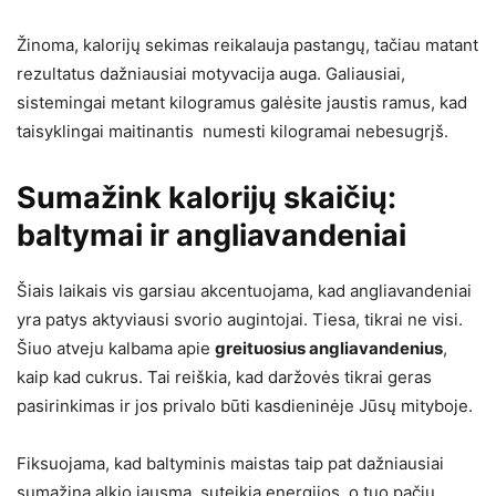
Žinoma, kalorijų sekimas reikalauja pastangų, tačiau matant
rezultatus dažniausiai motyvacija auga. Galiausiai,
sistemingai metant kilogramus galėsite jaustis ramus, kad
taisyklingai maitinantis numesti kilogramai nebesugrįš.
Sumažink kalorijų skaičių:
baltymai ir angliavandeniai
Šiais laikais vis garsiau akcentuojama, kad angliavandeniai
yra patys aktyviausi svorio augintojai. Tiesa, tikrai ne visi.
Šiuo atveju kalbama apie
greituosius angliavandenius
,
kaip kad cukrus. Tai reiškia, kad daržovės tikrai geras
pasirinkimas ir jos privalo būti kasdieninėje Jūsų mityboje.
Fiksuojama, kad baltyminis maistas taip pat dažniausiai
sumažina alkio jausmą, suteikia energijos, o tuo pačiu