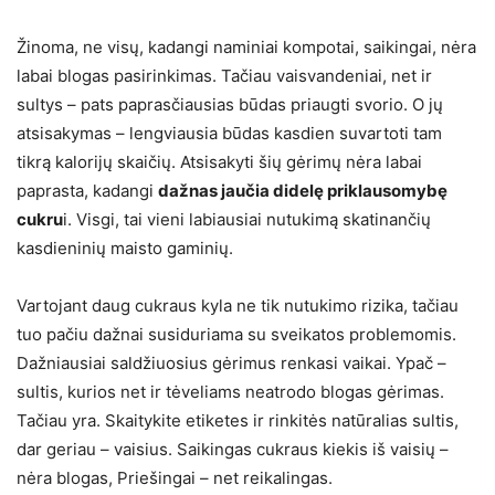
Žinoma, ne visų, kadangi naminiai kompotai, saikingai, nėra
labai blogas pasirinkimas. Tačiau vaisvandeniai, net ir
sultys – pats paprasčiausias būdas priaugti svorio. O jų
atsisakymas – lengviausia būdas kasdien suvartoti tam
tikrą kalorijų skaičių. Atsisakyti šių gėrimų nėra labai
paprasta, kadangi
dažnas jaučia didelę priklausomybę
cukru
i. Visgi, tai vieni labiausiai nutukimą skatinančių
kasdieninių maisto gaminių.
Vartojant daug cukraus kyla ne tik nutukimo rizika, tačiau
tuo pačiu dažnai susiduriama su sveikatos problemomis.
Dažniausiai saldžiuosius gėrimus renkasi vaikai. Ypač –
sultis, kurios net ir tėveliams neatrodo blogas gėrimas.
Tačiau yra. Skaitykite etiketes ir rinkitės natūralias sultis,
dar geriau – vaisius. Saikingas cukraus kiekis iš vaisių –
nėra blogas, Priešingai – net reikalingas.