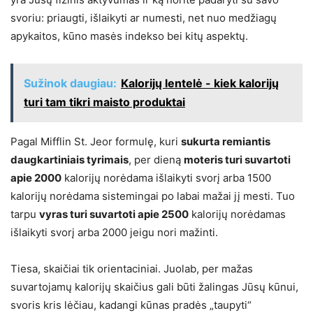
svoriu: priaugti, išlaikyti ar numesti, net nuo medžiagų
apykaitos, kūno masės indekso bei kitų aspektų.
Sužinok daugiau:
Kalorijų lentelė - kiek kalorijų
turi tam tikri maisto produktai
Pagal Mifflin St. Jeor formulę, kuri
sukurta remiantis
daugkartiniais tyrimais
, per dieną
moteris turi suvartoti
apie 2000
kalorijų norėdama išlaikyti svorį arba 1500
kalorijų norėdama sistemingai po labai mažai jį mesti. Tuo
tarpu
vyras turi suvartoti apie 2500
kalorijų norėdamas
išlaikyti svorį arba 2000 jeigu nori mažinti.
Tiesa, skaičiai tik orientaciniai. Juolab, per mažas
suvartojamų kalorijų skaičius gali būti žalingas Jūsų kūnui,
svoris kris lėčiau, kadangi kūnas pradės „taupyti“