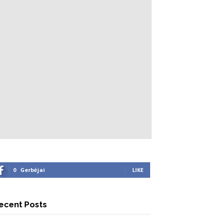
0
Gerbėjai
LIKE
ecent Posts