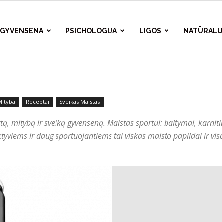
A GYVENSENA
PSICHOLOGIJA
LIGOS
NATŪRALU
Mityba
Receptai
Sveikas Maistas
rtą, mitybą ir sveiką gyvenseną. Maistas sportui: baltymai, karnit
tyviems ir daug sportuojantiems tai viskas maisto papildai ir vis