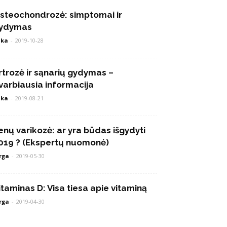
steochondrozė: simptomai ir
ydymas
ika
-
2019-10-28
rtrozė ir sąnarių gydymas –
varbiausia informacija
ika
-
2019-08-21
enų varikozė: ar yra būdas išgydyti
019 ? (Ekspertų nuomonė)
rga
-
2019-05-30
itaminas D: Visa tiesa apie vitaminą
rga
-
2019-04-30