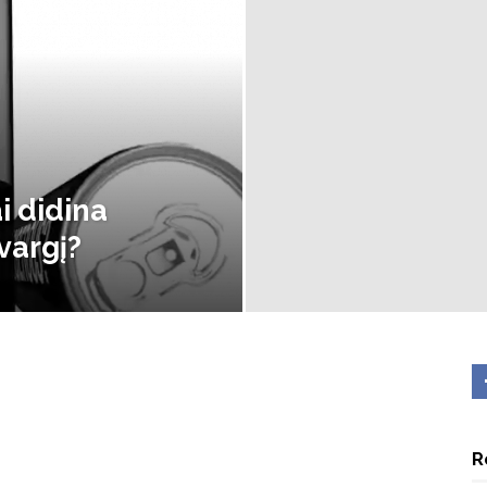
i didina
vargį?
R