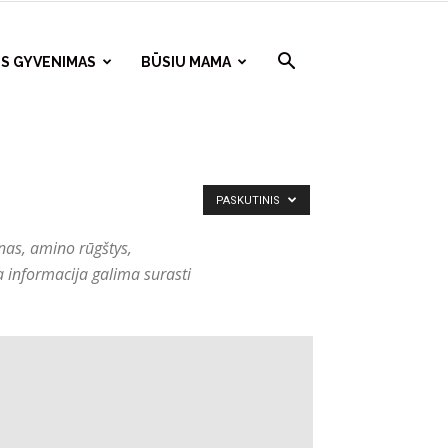
S GYVENIMAS
BŪSIU MAMA
PASKUTINIS
inas, amino rūgštys,
a informacija galima surasti