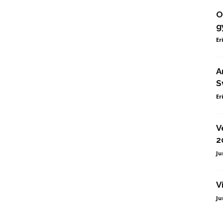
O
g
Er
A
S
Er
V
2
Ju
V
Ju