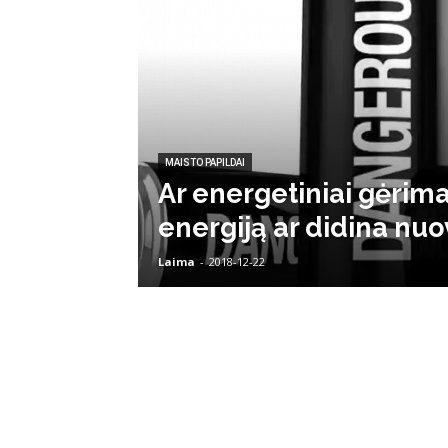
MAISTO PAPILDAI
Ar energetiniai gėrima
energiją ar didina nuo
Laima
-
2018-12-22