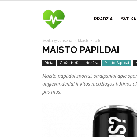
Visuomenės
PRADŽIA
SVEIK
Sveika gyvensena
Maisto Papildai
sveikatos
MAISTO PAPILDAI
Dieta
Grožis ir kūno priežiūra
Maisto Papildai
šaltinis
Maisto papildai sportui, straipsniai apie spo
anglevandeniai ir kitos medžiagos būtinos ak
pas mus.
–
vvspt.lt