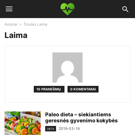
Autoriai
Žinutės Laima
Laima
10 PRANEŠIMŲ
0 KOMENTARAI
Paleo dieta – siekiantiems
geresnės gyvenimo kokybės
2019-03-19
DIETA