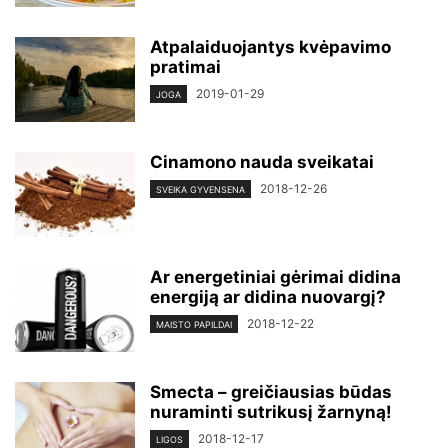
Atpalaiduojantys kvėpavimo
pratimai
2019-01-29
JOGA
Cinamono nauda sveikatai
2018-12-26
SVEIKA GYVENSENA
Ar energetiniai gėrimai didina
energiją ar didina nuovargį?
2018-12-22
MAISTO PAPILDAI
Smecta – greičiausias būdas
nuraminti sutrikusį žarnyną!
2018-12-17
LIGOS