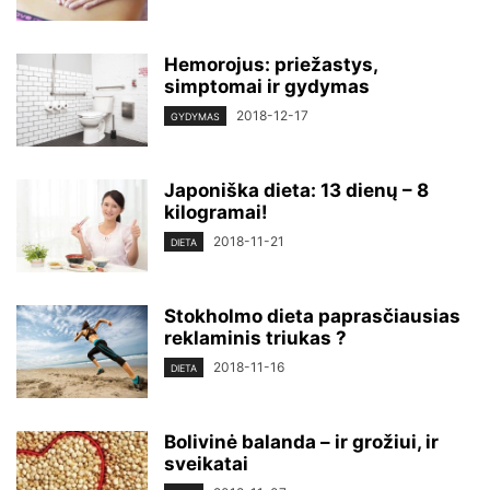
Hemorojus: priežastys,
simptomai ir gydymas
2018-12-17
GYDYMAS
Japoniška dieta: 13 dienų – 8
kilogramai!
2018-11-21
DIETA
Stokholmo dieta paprasčiausias
reklaminis triukas ?
2018-11-16
DIETA
Bolivinė balanda – ir grožiui, ir
sveikatai