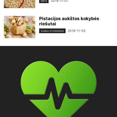
2018-11-07
DIETA
Pistacijos аukštos kokybės
riešutai
2018-11-05
SVEIKA GYVENSENA