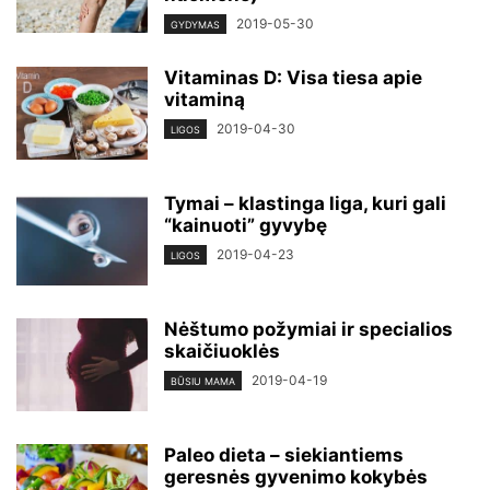
2019-05-30
GYDYMAS
Vitaminas D: Visa tiesa apie
vitaminą
2019-04-30
LIGOS
Tymai – klastinga liga, kuri gali
“kainuoti” gyvybę
2019-04-23
LIGOS
Nėštumo požymiai ir specialios
skaičiuoklės
2019-04-19
BŪSIU MAMA
Paleo dieta – siekiantiems
geresnės gyvenimo kokybės