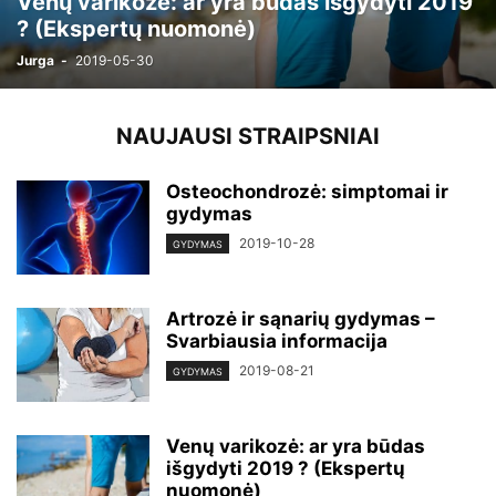
Venų varikozė: ar yra būdas išgydyti 2019
? (Ekspertų nuomonė)
Jurga
-
2019-05-30
NAUJAUSI STRAIPSNIAI
Osteochondrozė: simptomai ir
gydymas
2019-10-28
GYDYMAS
Artrozė ir sąnarių gydymas –
Svarbiausia informacija
2019-08-21
GYDYMAS
Venų varikozė: ar yra būdas
išgydyti 2019 ? (Ekspertų
nuomonė)