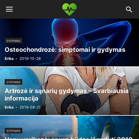
GYDYMAS
Osteochondrozė: simptomai ir gydymas
Erika
-
2019-10-28
GYDYMAS
Artrozė ir sąnarių gydymas – Svarbiausia
informacija
Erika
-
2019-08-21
GYDYMAS