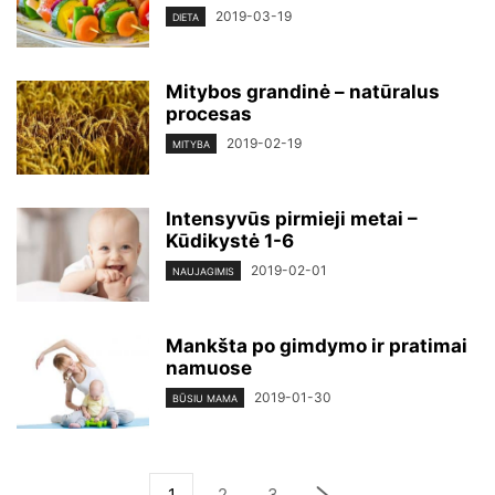
2019-03-19
DIETA
Mitybos grandinė – natūralus
procesas
2019-02-19
MITYBA
Intensyvūs pirmieji metai –
Kūdikystė 1-6
2019-02-01
NAUJAGIMIS
Mankšta po gimdymo ir pratimai
namuose
2019-01-30
BŪSIU MAMA
1
2
3