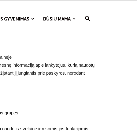
S GYVENIMAS
BŪSIU MAMA
tainėje
amesnę informaciją apie lankytojus, kurią naudotų
ažįstant jį jungiantis prie paskyros, nerodant
as grupes:
au naudotis svetaine ir visomis jos funkcijomis,