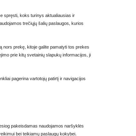
e spręsti, koks turinys aktualiausias ir
 naudojamos trečiųjų šalių paslaugos, kurios
ią nors prekę, kitoje galite pamatyti tos prekes
mo prie kitų svetainių slapukų informacijos, ji
kliai pagerina vartotojų patirtį ir navigacijos
ti tiesiog pakeisdamas naudojamos naršyklės
veikimui bei teikiamų paslaugų kokybei.