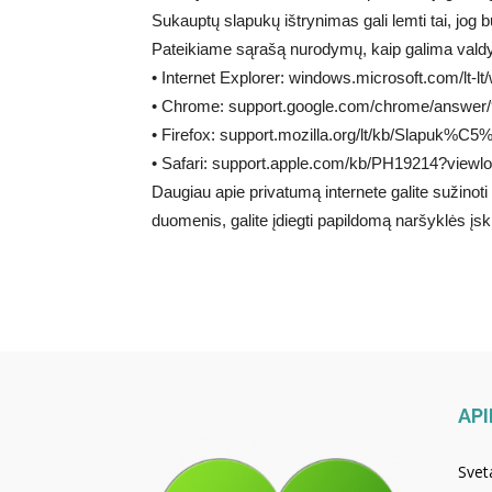
Sukauptų slapukų ištrynimas gali lemti tai, jog
Pateikiame sąrašą nurodymų, kaip galima valdy
• Internet Explorer: windows.microsoft.com/lt-l
• Chrome: support.google.com/chrome/answer/
• Firefox: support.mozilla.org/lt/kb/Slapuk%
• Safari: support.apple.com/kb/PH19214?vie
Daugiau apie privatumą internete galite sužinoti č
duomenis, galite įdiegti papildomą naršyklės įsk
API
Svet