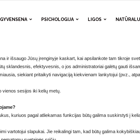
A GYVENSENA
PSICHOLOGIJA
LIGOS
NATŪRALU
una ir išsaugo Jūsų įrenginyje kaskart, kai apsilankote tam tikroje sve
tų sklandesnis, efektyvesnis, o jos administratoriai galėtų gauti išs
rmiausia, siekiant pritaikyti navigaciją kiekvienam lankytojui (pvz., atp
o vienos sesijos iki kelių metų.
dojame?
kus, kuriuos pagal atliekamas funkcijas būtų galima suskirstyti į keli
ebimi vartotojui slapukai. Jie reikalingi tam, kad būtų galima kokybiški
s nematomų svetainės sričių.