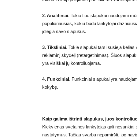
2. Analitiniai
. Tokio tipo slapukai naudojami mūs
populiariausias, kokiu būdu lankytojai dažniausia
įdiegia savo slapukus.
3. Tiksliniai
. Tokie slapukai tarsi susieja kelias
reklaminį skydelį (retargetinimas). Šiuos slapuk
yra visiškai jų kontroliuojama.
4. Funkciniai
. Funkciniai slapukai yra naudojami,
kokybę.
Kaip galima ištrinti slapukus, juos kontroliuo
Kiekvienas svetainės lankytojas gali nesunkiai 
nustatymus. Tačiau svarbu nepamiršti, jog navig