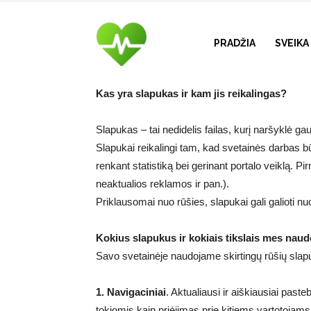
Visuomenės
PRADŽIA
SVEIK
Kas yra slapukas ir kam jis reikalingas?
sveikatos
Slapukas – tai nedidelis failas, kurį naršyklė ga
Slapukai reikalingi tam, kad svetainės darbas bū
šaltinis
renkant statistiką bei gerinant portalo veiklą. Pi
neaktualios reklamos ir pan.).
Priklausomai nuo rūšies, slapukai gali galioti nu
–
Kokius slapukus ir kokiais tikslais mes nau
Savo svetainėje naudojame skirtingų rūšių slapu
vvspt.lt
1. Navigaciniai
. Aktualiausi ir aiškiausiai past
tokiomis kaip priėjimas prie kitiems vartotojam