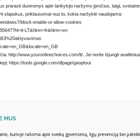
 bus prarasti duomenys apie lankytojo naršymo įpročius, taigi, sveta
ti slapukus, priklausomai nuo to, kokia naršyklė naudojama:
t/windows7/block-enable-or-allow-cookies
95647?hl=lt-LT&hlrm=fr&hlrm=en
C5%B3%20aktyvavimas
wlocale=en_GB&locale=en_GB
ia: http://www.youronlinechoices.com/lt/. Jei norite išjungti analitiniu
iepį: https://tools.google.com/dlpage/gaoptout
E MUS
ainė, kurioje rašoma apie sveiką gyvenseną, ligų prevenciją bei pateik