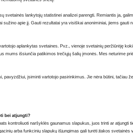
ų svetainės lankytojų statistinei analizei parengti. Remiantis ja, galim
i sužino apie jį. Gauti rezultatai yra visiškai anoniminiai, jiems gauti
 vartotojo aplankytas svetaines. Pvz., vienoje svetainių peržiūrėję kok
us mums išsiunčia patikimos trečiųjų šalių įmonės. Mes neturime priėji
 pavyzdžiui, įsiminti vartotojo pasirinkimus. Jie nėra būtini, tačiau žen
ti bei atjungti?
pats kontroliuoti naršyklės gaunamus slapukus, juos trinti ar atjung
acinių arba funkcinių slapukų išjungimas gali turėti įtakos svetainės 