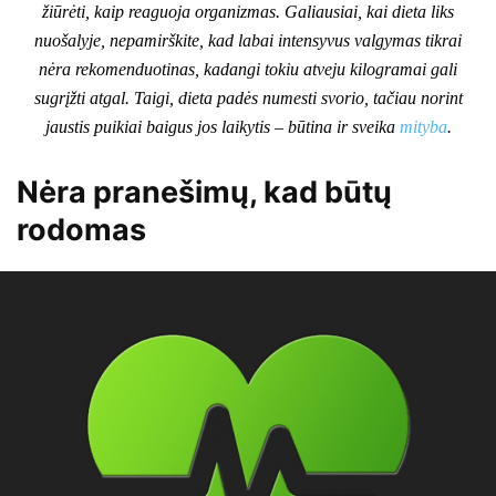
žiūrėti, kaip reaguoja organizmas. Galiausiai, kai dieta liks
nuošalyje, nepamirškite, kad labai intensyvus valgymas tikrai
nėra rekomenduotinas, kadangi tokiu atveju kilogramai gali
sugrįžti atgal. Taigi, dieta padės numesti svorio, tačiau norint
jaustis puikiai baigus jos laikytis – būtina ir sveika
mityba
.
Nėra pranešimų, kad būtų
rodomas