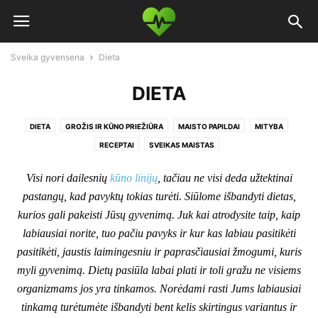
Sveika gyvensena
Dieta
DIETA
DIETA
GROŽIS IR KŪNO PRIEŽIŪRA
MAISTO PAPILDAI
MITYBA
RECEPTAI
SVEIKAS MAISTAS
Visi nori dailesnių
kūno linijų
, tačiau ne visi deda užtektinai
pastangų, kad pavyktų tokias turėti. Siūlome išbandyti dietas,
kurios gali pakeisti Jūsų gyvenimą. Juk kai atrodysite taip, kaip
labiausiai norite, tuo pačiu pavyks ir kur kas labiau pasitikėti
pasitikėti, jaustis laimingesniu ir paprasčiausiai žmogumi, kuris
myli gyvenimą. Dietų pasiūla labai plati ir toli gražu ne visiems
organizmams jos yra tinkamos. Norėdami rasti Jums labiausiai
tinkamą turėtumėte išbandyti bent kelis skirtingus variantus ir