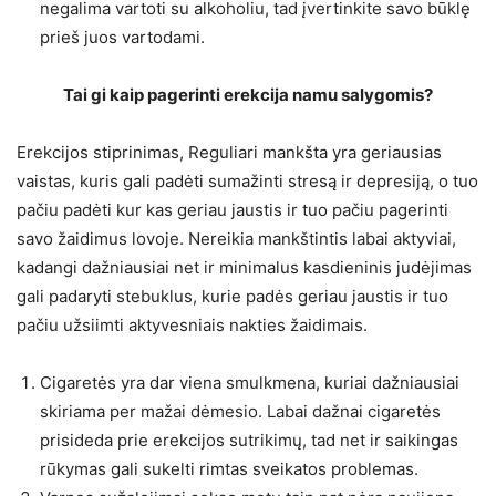
negalima vartoti su alkoholiu, tad įvertinkite savo būklę
prieš juos vartodami.
Tai gi kaip pagerinti erekcija namu salygomis?
Erekcijos stiprinimas, Reguliari mankšta yra geriausias
vaistas, kuris gali padėti sumažinti stresą ir depresiją, o tuo
pačiu padėti kur kas geriau jaustis ir tuo pačiu pagerinti
savo žaidimus lovoje. Nereikia mankštintis labai aktyviai,
kadangi dažniausiai net ir minimalus kasdieninis judėjimas
gali padaryti stebuklus, kurie padės geriau jaustis ir tuo
pačiu užsiimti aktyvesniais nakties žaidimais.
Cigaretės yra dar viena smulkmena, kuriai dažniausiai
skiriama per mažai dėmesio. Labai dažnai cigaretės
prisideda prie erekcijos sutrikimų, tad net ir saikingas
rūkymas gali sukelti rimtas sveikatos problemas.