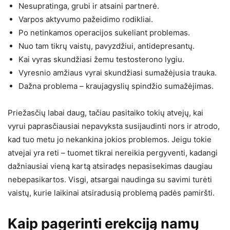
Nesupratinga, grubi ir atsaini partnerė.
Varpos aktyvumo pažeidimo rodikliai.
Po netinkamos operacijos sukeliant problemas.
Nuo tam tikrų vaistų, pavyzdžiui, antidepresantų.
Kai vyras skundžiasi žemu testosterono lygiu.
Vyresnio amžiaus vyrai skundžiasi sumažėjusia trauka.
Dažna problema – kraujagyslių spindžio sumažėjimas.
Priežasčių labai daug, tačiau pasitaiko tokių atvejų, kai
vyrui paprasčiausiai nepavyksta susijaudinti nors ir atrodo,
kad tuo metu jo nekankina jokios problemos. Jeigu tokie
atvejai yra reti – tuomet tikrai nereikia pergyventi, kadangi
dažniausiai vieną kartą atsiradęs nepasisekimas daugiau
nebepasikartos. Visgi, atsargai naudinga su savimi turėti
vaistų, kurie laikinai atsiradusią problemą padės pamiršti.
Kaip pagerinti erekciją namų