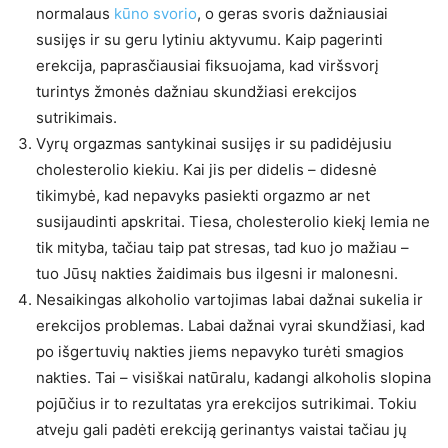
normalaus
kūno svorio
, o geras svoris dažniausiai
susijęs ir su geru lytiniu aktyvumu. Kaip pagerinti
erekcija, paprasčiausiai fiksuojama, kad viršsvorį
turintys žmonės dažniau skundžiasi erekcijos
sutrikimais.
Vyrų orgazmas santykinai susijęs ir su padidėjusiu
cholesterolio kiekiu. Kai jis per didelis – didesnė
tikimybė, kad nepavyks pasiekti orgazmo ar net
susijaudinti apskritai. Tiesa, cholesterolio kiekį lemia ne
tik mityba, tačiau taip pat stresas, tad kuo jo mažiau –
tuo Jūsų nakties žaidimais bus ilgesni ir malonesni.
Nesaikingas alkoholio vartojimas labai dažnai sukelia ir
erekcijos problemas. Labai dažnai vyrai skundžiasi, kad
po išgertuvių nakties jiems nepavyko turėti smagios
nakties. Tai – visiškai natūralu, kadangi alkoholis slopina
pojūčius ir to rezultatas yra erekcijos sutrikimai. Tokiu
atveju gali padėti erekciją gerinantys vaistai tačiau jų