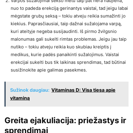
Varpos sužalojimai sekso metu taip pat nėra naujiena,
nuo to padeda erekciją gerinantys vaistai, tad jeigu labai
mėgstate grubų seksą – tokiu atveju reikia sumažinti jo
kiekius. Paprasčiausiai, taip dažnai sužalojama varpą,
kuri ateityje negeba susijaudinti. Iš pirmo žvilgsnio
malonumas gali sukelti rimtas problemas. Jeigu jau taip
nutiko – tokiu atveju reikia kuo skubiau kreiptis į
medikus, kurie padės panaikinti sužalojimus. Vaistai
erekcijai sukelti bus tik laikinas sprendimas, tad būtinai
susižinokite apie galimas pasekmes.
Sužinok daugiau:
Vitaminas D: Visa tiesa apie
vitaminą
Greita ejakuliacija: priežastys ir
sprendimai