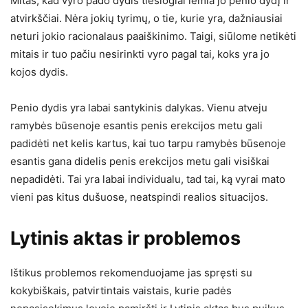
Mitas, kad vyro pado dydis tiesiogiai lemia jo penio dydį ir
atvirkščiai. Nėra jokių tyrimų, o tie, kurie yra, dažniausiai
neturi jokio racionalaus paaiškinimo. Taigi, siūlome netikėti
mitais ir tuo pačiu nesirinkti vyro pagal tai, koks yra jo
kojos dydis.
Penio dydis yra labai santykinis dalykas. Vienu atveju
ramybės būsenoje esantis penis erekcijos metu gali
padidėti net kelis kartus, kai tuo tarpu ramybės būsenoje
esantis gana didelis penis erekcijos metu gali visiškai
nepadidėti. Tai yra labai individualu, tad tai, ką vyrai mato
vieni pas kitus dušuose, neatspindi realios situacijos.
Lytinis aktas ir problemos
Ištikus problemos rekomenduojame jas spręsti su
kokybiškais, patvirtintais vaistais, kurie padės