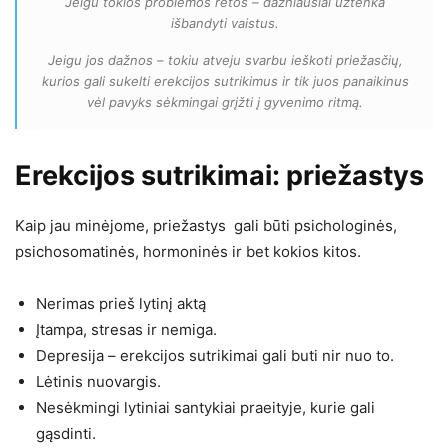
Jeigu tokios problemos retos – dažniausiai užtenka
išbandyti vaistus.
Jeigu jos dažnos – tokiu atveju svarbu ieškoti priežasčių,
kurios gali sukelti erekcijos sutrikimus ir tik juos panaikinus
vėl pavyks sėkmingai grįžti į gyvenimo ritmą.
Erekcijos sutrikimai: priežastys
Kaip jau minėjome, priežastys gali būti psichologinės,
psichosomatinės, hormoninės ir bet kokios kitos.
Nerimas prieš lytinį aktą
Įtampa, stresas ir nemiga.
Depresija – erekcijos sutrikimai gali buti nir nuo to.
Lėtinis nuovargis.
Nesėkmingi lytiniai santykiai praeityje, kurie gali
gąsdinti.