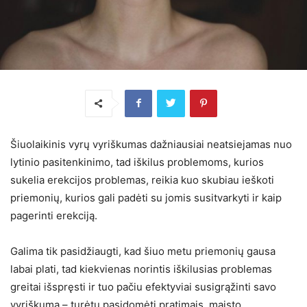
Šiuolaikinis vyrų vyriškumas dažniausiai neatsiejamas nuo
lytinio pasitenkinimo, tad iškilus problemoms, kurios
sukelia erekcijos problemas, reikia kuo skubiau ieškoti
priemonių, kurios gali padėti su jomis susitvarkyti ir kaip
pagerinti erekciją.
Galima tik pasidžiaugti, kad šiuo metu priemonių gausa
labai plati, tad kiekvienas norintis iškilusias problemas
greitai išspręsti ir tuo pačiu efektyviai susigrąžinti savo
vyriškumą – turėtų pasidomėti pratimais, maisto