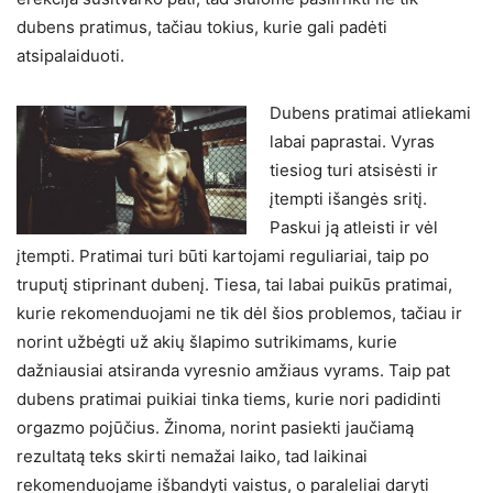
dubens pratimus, tačiau tokius, kurie gali padėti
atsipalaiduoti.
Dubens pratimai atliekami
labai paprastai. Vyras
tiesiog turi atsisėsti ir
įtempti išangės sritį.
Paskui ją atleisti ir vėl
įtempti. Pratimai turi būti kartojami reguliariai, taip po
truputį stiprinant dubenį. Tiesa, tai labai puikūs pratimai,
kurie rekomenduojami ne tik dėl šios problemos, tačiau ir
norint užbėgti už akių šlapimo sutrikimams, kurie
dažniausiai atsiranda vyresnio amžiaus vyrams. Taip pat
dubens pratimai puikiai tinka tiems, kurie nori padidinti
orgazmo pojūčius. Žinoma, norint pasiekti jaučiamą
rezultatą teks skirti nemažai laiko, tad laikinai
rekomenduojame išbandyti vaistus, o paraleliai daryti