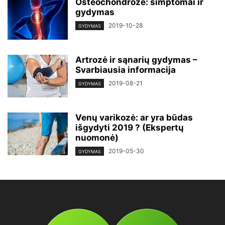
Osteochondrozė: simptomai ir
gydymas
2019-10-28
GYDYMAS
Artrozė ir sąnarių gydymas –
Svarbiausia informacija
2019-08-21
GYDYMAS
Venų varikozė: ar yra būdas
išgydyti 2019 ? (Ekspertų
nuomonė)
2019-05-30
GYDYMAS