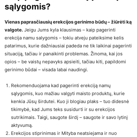
sąlygomis?
Vienas paprasčiausių erekcijos gerinimo būdų – žiūrėti ką
valgote.
Jeigu Jums kyla klausimas – kaip pagerinti
erekcija namu salygomis – tokiu atveju pateiksime kelis
patarimus, kurie dažniausiai padeda ne tik laikinai pagerinti
situaciją, tačiau ir panaikinti problemas. Žinoma, kai jos
opios – be vaistų nepavyks apsieiti, tačiau kiti, papildomi
gerinimo būdai – visada labai naudingi.
Rekomenduojama kad pagerinti erekciją namų
sąlygomis, kuo mažiau valgyti maisto produktų, kurie
kenkia Jūsų širdutei. Kuo ji blogiau plaks – tuo didesnė
tikimybė, kad Jums teks susidurti ir su erekcijos
sutrikimais. Taigi, saugote širdį – saugote ir savo lytinį
aktyvumą.
Erekcijos stiprinimas ir Mityba neatsiejama ir nuo