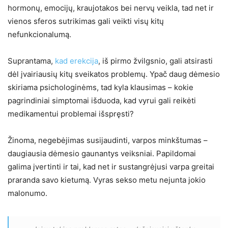
hormonų, emocijų, kraujotakos bei nervų veikla, tad net ir
vienos sferos sutrikimas gali veikti visų kitų
nefunkcionalumą.
Suprantama,
kad erekcija
, iš pirmo žvilgsnio, gali atsirasti
dėl įvairiausių kitų sveikatos problemų. Ypač daug dėmesio
skiriama psichologinėms, tad kyla klausimas – kokie
pagrindiniai simptomai išduoda, kad vyrui gali reikėti
medikamentui problemai išspręsti?
Žinoma, negebėjimas susijaudinti, varpos minkštumas –
daugiausia dėmesio gaunantys veiksniai. Papildomai
galima įvertinti ir tai, kad net ir sustangrėjusi varpa greitai
praranda savo kietumą. Vyras sekso metu nejunta jokio
malonumo.