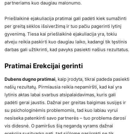
partneriams kuo daugiau malonumo.
Priešlaikinė ejakuliacija pratimai gali padėti kiek sumažinti
per greitą sėklos išsiveržimą ir tuo pačiu pagerinti lytinį
gyvenimą. Tiesa kai priešlaikinė ejakuliacija yra, tokiu
atveju reikia paskirti kuo daugiau laiko, kadangi tik tęstinis
darbas gali užtikrinti, kad pavyks pasiekti našius rezultatus.
Pratimai Erekcijai gerinti
Dubens dugno pratimai
, kaip įrodyta, tikrai padeda pasiekti
našių rezultatų. Pirmiausia reikia nepamiršti, kad kai yra
lytinis aktas labai svarbus atsipalaidavimas, kuris gali
padėti gerai jaustis. Dažnai per greitas baigimas susijęs ir
su psichologinėmis problemomis, tad kuo labiau vyrui
nesiseka patenkinti savo partnerės – tuo problema darosi
vis didesnė. O pamiršus šią negandą vyrams dažnai
erekcija susitvarko pati, tad siūlome pasiirnkti ne tik