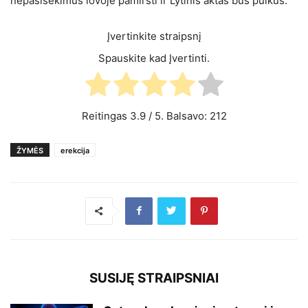
nepasisekimus lovoje pamiršti ir Lytinis aktas bus puikus.
Įvertinkite straipsnį
Spauskite kad Įvertinti.
Reitingas
3.9
/ 5. Balsavo:
212
ŽYMĖS
erekcija
SUSIJĘ STRAIPSNIAI