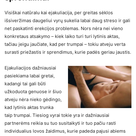
Visiškai natūralu kai ejakuliacija, per greitas sėklos
išsiveržimas daugeliui vyrų sukelia labai daug streso ir gali
net paskatinti erekcijos problemas. Nors nėra nei vieno
konkretaus atsakymo – kiek laiko turi turi lytinis aktas,
tačiau jeigu jaučiate, kad per trumpai – tokiu atveju verta
surasti priežastis ir sprendimus, kurie padės geriau jaustis.
Ejakuliacijos dažniausiai
pasiekiama labai gretai,
kadangi tai gali būti
užkoduota genuose ir šiuo
atveju nėra nieko gėdingo,
kad lytinis aktas trunka
taip trumpai. Tiesiog vyrai tokie yra ir dažniausiai
partnerėms reikia su tuo susitaikyti ir tuo pačiu rasti
individualius lovos žaidimus, kurie padeda pajusi abiems