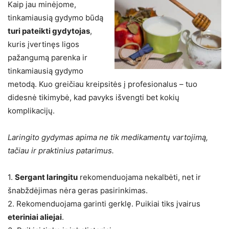
Kaip jau minėjome,
tinkamiausią gydymo būdą
turi pateikti gydytojas
,
kuris įvertinęs ligos
pažangumą parenka ir
tinkamiausią gydymo
metodą. Kuo greičiau kreipsitės į profesionalus – tuo
didesnė tikimybė, kad pavyks išvengti bet kokių
komplikacijų.
Laringito gydymas apima ne tik medikamentų vartojimą,
tačiau ir praktinius patarimus.
1.
Sergant laringitu
rekomenduojama nekalbėti, net ir
šnabždėjimas nėra geras pasirinkimas.
2. Rekomenduojama garinti gerklę. Puikiai tiks įvairus
eteriniai aliejai
.