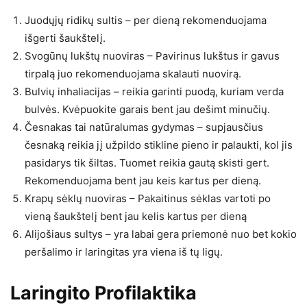
Juodųjų ridikų sultis – per dieną rekomenduojama
išgerti šaukštelį.
Svogūnų lukštų nuoviras – Pavirinus lukštus ir gavus
tirpalą juo rekomenduojama skalauti nuovirą.
Bulvių inhaliacijas – reikia garinti puodą, kuriam verda
bulvės. Kvėpuokite garais bent jau dešimt minučių.
Česnakas tai natūralumas gydymas – supjausčius
česnaką reikia jį užpildo stikline pieno ir palaukti, kol jis
pasidarys tik šiltas. Tuomet reikia gautą skisti gert.
Rekomenduojama bent jau keis kartus per dieną.
Krapų sėklų nuoviras – Pakaitinus sėklas vartoti po
vieną šaukštelį bent jau kelis kartus per dieną
Alijošiaus sultys – yra labai gera priemonė nuo bet kokio
peršalimo ir laringitas yra viena iš tų ligų.
Laringito Profilaktika