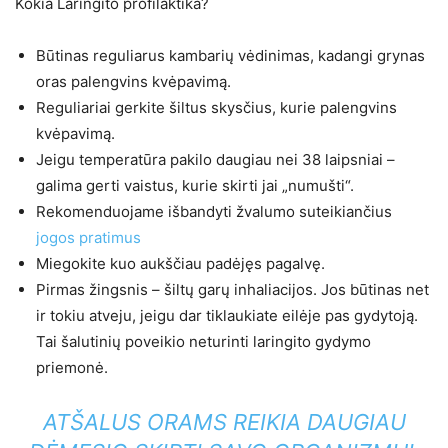
Kokia Laringito profilaktika?
Būtinas reguliarus kambarių vėdinimas, kadangi grynas
oras palengvins kvėpavimą.
Reguliariai gerkite šiltus skysčius, kurie palengvins
kvėpavimą.
Jeigu temperatūra pakilo daugiau nei 38 laipsniai –
galima gerti vaistus, kurie skirti jai „numušti“.
Rekomenduojame išbandyti žvalumo suteikiančius
jogos pratimus
Miegokite kuo aukščiau padėjęs pagalvę.
Pirmas žingsnis – šiltų garų inhaliacijos. Jos būtinas net
ir tokiu atveju, jeigu dar tiklaukiate eilėje pas gydytoją.
Tai šalutinių poveikio neturinti laringito gydymo
priemonė.
ATŠALUS ORAMS REIKIA DAUGIAU