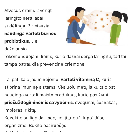
Atvėsus orams išvengti
laringito nėra labai
sudėtinga. Pirmiausia
naudinga vartoti burnos
probiotikus
, Jie
dažniausiai
rekomenduojami tiems, kurie dažnai serga laringitu, tad tai
tampa patrauklia prevencine priemone.
Tai pat, kaip jau minėjome,
vartoti vitaminą C
, kuris
stiprina imuninę sistemą. Vėsiuoju metų laiku taip pat
naudinga vartoti maisto produktus, kurie pasižymi
priešuždegiminėmis savybėmis
: svogūnai, česnakas,
imbieras ir kitą.
Kovokite su liga dar tada, kol ji „neužklupo“ Jūsų
organizmo. Būkite pasiruošęs!