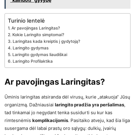
“kainuoti” gyvybę
Turinio lentelė
Ar pavojingas Laringitas?
Kokie Laringito simptomai?
Laringitas kada kreiptis į gydytoją?
Laringito gydymas
Laringito gydymas liaudiškai
Laringito Profilaktika
Ar pavojingas Laringitas?
Ūminis laringitas atsiranda dėl virusų, kurie „atakuoja“ Jūsų
organizmą. Dažniausiai
laringito pradžia yra peršalimas
,
tad tinkamai jo negydant tenka susidurti su kur kas
rimtesnėmis
komplikacijomis
. Pasitaiko atveju, kad šia liga
susergama dėl labai prastų oro sąlygų: dulkių, įvairių