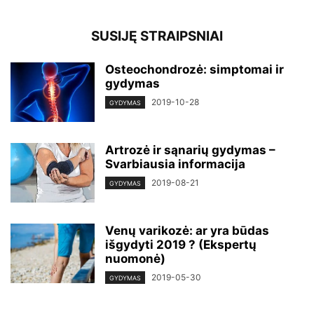
SUSIJĘ STRAIPSNIAI
Osteochondrozė: simptomai ir
gydymas
2019-10-28
GYDYMAS
Artrozė ir sąnarių gydymas –
Svarbiausia informacija
2019-08-21
GYDYMAS
Venų varikozė: ar yra būdas
išgydyti 2019 ? (Ekspertų
nuomonė)
2019-05-30
GYDYMAS