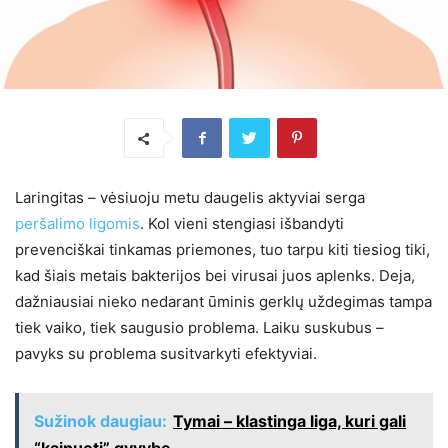
Laringitas – vėsiuoju metu daugelis aktyviai serga
peršalimo ligomis
. Kol vieni stengiasi išbandyti
prevenciškai tinkamas priemones, tuo tarpu kiti tiesiog tiki,
kad šiais metais bakterijos bei virusai juos aplenks. Deja,
dažniausiai nieko nedarant ūminis gerklų uždegimas tampa
tiek vaiko, tiek saugusio problema. Laiku suskubus –
pavyks su problema susitvarkyti efektyviai.
Sužinok daugiau:
Tymai – klastinga liga, kuri gali