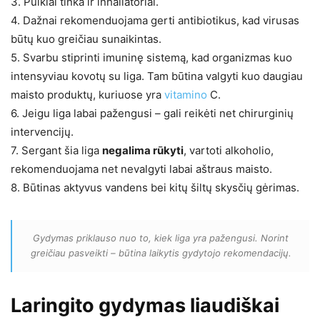
3. Puikiai tinka ir inhaliatoriai.
4. Dažnai rekomenduojama gerti antibiotikus, kad virusas
būtų kuo greičiau sunaikintas.
5. Svarbu stiprinti imuninę sistemą, kad organizmas kuo
intensyviau kovotų su liga. Tam būtina valgyti kuo daugiau
maisto produktų, kuriuose yra
vitamino
C.
6. Jeigu liga labai pažengusi – gali reikėti net chirurginių
intervencijų.
7. Sergant šia liga
negalima rūkyti
, vartoti alkoholio,
rekomenduojama net nevalgyti labai aštraus maisto.
8. Būtinas aktyvus vandens bei kitų šiltų skysčių gėrimas.
Gydymas priklauso nuo to, kiek liga yra pažengusi. Norint
greičiau pasveikti – būtina laikytis gydytojo rekomendacijų.
Laringito gydymas liaudiškai