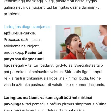
kenksmingų medžiagų. Visgi, pasitempti balso stygas
galima net ir dainuojant, tad laringitas dažna dainininkų
problema.
Laringitas diagnozuojamas
apžiūrėjus gerklę
.
Procesas dažniausiai
atliekama naudojant
endoskopą.
Pacientai
patys sau diagnozuoti
ligos negali
– tai turi padaryti gydytojas. Specialistas taip
pat parenka tinkamiausius vaistus. Skiriantis ligos etapui
reikia rasti ir tinkamiausią ligos „naikinimo“ būdą, tad ne
visada užtenka pasinaudoti vaistininko rekomendacijomis.
Laringitas mažiems vaikams gali būti net mirtinai
pavojingas
, tad pamačius pačius pirmus simptomus būtina
kuo greičiau kreiptis į gydytoją. Taip pat dažnai