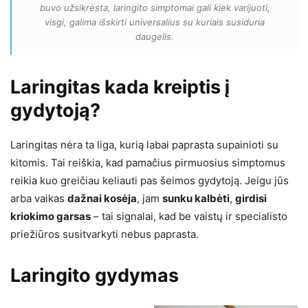
buvo užsikrėsta, laringito simptomai gali kiek varijuoti,
visgi, galima išskirti universalius su kuriais susiduria
daugelis.
Laringitas kada kreiptis į
gydytoją?
Laringitas nėra ta liga, kurią labai paprasta supainioti su
kitomis. Tai reiškia, kad pamačius pirmuosius simptomus
reikia kuo greičiau keliauti pas šeimos gydytoją. Jeigu jūs
arba vaikas
dažnai kosėja
, jam
sunku kalbėti
,
girdisi
kriokimo garsas
– tai signalai, kad be vaistų ir specialisto
priežiūros susitvarkyti nebus paprasta.
Laringito gydymas