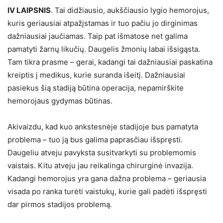
IV LAIPSNIS
. Tai didžiausio, aukščiausio lygio hemorojus,
kuris geriausiai atpažįstamas ir tuo pačiu jo dirginimas
dažniausiai jaučiamas. Taip pat išmatose net galima
pamatyti žarnų likučių. Daugelis žmonių labai išsigąsta.
Tam tikra prasme – gerai, kadangi tai dažniausiai paskatina
kreiptis į medikus, kurie suranda išeitį. Dažniausiai
pasiekus šią stadiją būtina operacija, nepamirškite
hemorojaus gydymas būtinas.
Akivaizdu, kad kuo ankstesnėje stadijoje bus pamatyta
problema – tuo ją bus galima paprasčiau išspręsti.
Daugeliu atveju pavyksta susitvarkyti su problemomis
vaistais. Kitu atveju jau reikalinga chirurginė invazija.
Kadangi hemorojus yra gana dažna problema – geriausia
visada po ranka turėti vaistukų, kurie gali padėti išspręsti
dar pirmos stadijos problemą.