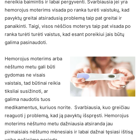
nereikia baimintis ir labai pergyventi. Svarbiausia jei yra
hemorojus moterims visada po ranka turėti vaistukų, kad
pavyktų greitai atsiradusią problemą taip pat greitai ir
panaikinti. Taigi, visos nėščios moterys taip pat visada po
ranka turėti turėti vaistus, kad esant poreikiui jais būtų
galima pasinaudoti.
Hemorojus moterims arba
nėštumo metu gali būti
gydomas ne visais
vaistais, tad būtinai reikia
tiksliai susižinoti, ar
galima naudotis tuos
medikamentus, kuriuos norite. Svarbiausia, kuo greičiau
reaguoti į problemą, kad ją pavyktų išspręsti. Hemorojus
moterims nėštumo metu dažniausia atsiranda jau
pirmaisiais nėštumo mėnesiais ir labai dažnai tęsiasi ištisą
vaiko nešiojimo periodą.