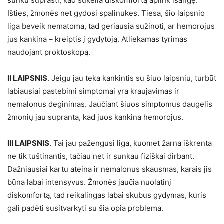
sunku suprasti, kad sukelia diskomfortą aplink išangę.
Išties, žmonės net gydosi spalinukes. Tiesa, šio laipsnio
liga beveik nematoma, tad geriausia sužinoti, ar hemorojus
jus kankina – kreiptis į gydytoją. Atliekamas tyrimas
naudojant proktoskopą.
II LAIPSNIS
. Jeigu jau teka kankintis su šiuo laipsniu, turbūt
labiausiai pastebimi simptomai yra kraujavimas ir
nemalonus deginimas. Jaučiant šiuos simptomus daugelis
žmonių jau supranta, kad juos kankina hemorojus.
III LAIPSNIS
. Tai jau pažengusi liga, kuomet žarna iškrenta
ne tik tuštinantis, tačiau net ir sunkau fiziškai dirbant.
Dažniausiai kartu ateina ir nemalonus skausmas, karais jis
būna labai intensyvus. Žmonės jaučia nuolatinį
diskomfortą, tad reikalingas labai skubus gydymas, kuris
gali padėti susitvarkyti su šia opia problema.