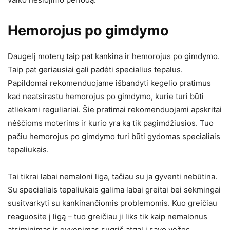
Hemorojus po gimdymo
Daugelį moterų taip pat kankina ir hemorojus po gimdymo.
Taip pat geriausiai gali padėti specialius tepalus.
Papildomai rekomenduojame išbandyti kegelio pratimus
kad neatsirastu hemorojus po gimdymo, kurie turi būti
atliekami reguliariai. Šie pratimai rekomenduojami apskritai
nėščioms moterims ir kurio yra ką tik pagimdžiusios. Tuo
pačiu hemorojus po gimdymo turi būti gydomas specialiais
tepaliukais.
Tai tikrai labai nemaloni liga, tačiau su ja gyventi nebūtina.
Su specialiais tepaliukais galima labai greitai bei sėkmingai
susitvarkyti su kankinančiomis problemomis. Kuo greičiau
reaguosite į ligą – tuo greičiau ji liks tik kaip nemalonus
atsiminimas ir gyvenimas sugrįš atgal į savo vėžes.