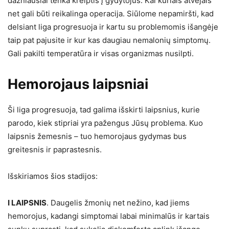
dažniausiai tenka kreiptis į gydytojus. Kai kuriais atvejais
net gali būti reikalinga operacija. Siūlome nepamiršti, kad
delsiant liga progresuoja ir kartu su problemomis išangėje
taip pat pajusite ir kur kas daugiau nemalonių simptomų.
Gali pakilti temperatūra ir visas organizmas nusilpti.
Hemorojaus laipsniai
Ši liga progresuoja, tad galima išskirti laipsnius, kurie
parodo, kiek stipriai yra pažengus Jūsų problema. Kuo
laipsnis žemesnis – tuo hemorojaus gydymas bus
greitesnis ir paprastesnis.
Išskiriamos šios stadijos:
I LAIPSNIS
. Daugelis žmonių net nežino, kad jiems
hemorojus, kadangi simptomai labai minimalūs ir kartais