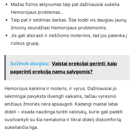
Mažas fizinis aktyvumas taip pat dažniausiai sukelia
Hemorojaus problemas..
Taip pat ir sėdimas darbas. Štai todėl vis daugiau jaunų
žmonių skundžiasi Hemorojaus problemomis.
Jis gali atsirasti ir nėščioms moterims, tad jos patenka į
rizikos grupę.
Sužinok daugiau:
Vaistai erekcijai gerinti: kaip
pagerinti erekciją namų sąlygomis?
Hemorojus kankina ir moteris, ir vyrus. Dažniausiai jo
sėkmingai pavyksta išvengti vaikams, tačiau vyresnio
amžiaus žmonės nėra apsaugoti. Kadangi mastai labai
dideli – visada naudinga turėti vaistukų, kurie gali padėti
susitvarkyti su šia nemalonia ir tikrai didelį diskomfortą
sukeliančia liga.