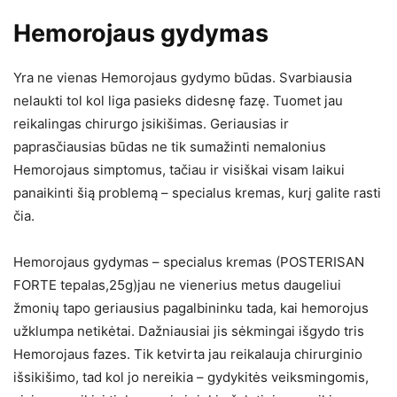
Hemorojaus gydymas
Yra ne vienas Hemorojaus gydymo būdas. Svarbiausia
nelaukti tol kol liga pasieks didesnę fazę. Tuomet jau
reikalingas chirurgo įsikišimas. Geriausias ir
paprasčiausias būdas ne tik sumažinti nemalonius
Hemorojaus simptomus, tačiau ir visiškai visam laikui
panaikinti šią problemą – specialus kremas, kurį galite rasti
čia.
Hemorojaus gydymas – specialus kremas (POSTERISAN
FORTE tepalas,25g)jau ne vienerius metus daugeliui
žmonių tapo geriausius pagalbininku tada, kai hemorojus
užklumpa netikėtai. Dažniausiai jis sėkmingai išgydo tris
Hemorojaus fazes. Tik ketvirta jau reikalauja chirurginio
išsikišimo, tad kol jo nereikia – gydykitės veiksmingomis,