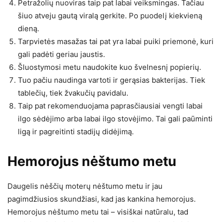
Petražolių nuoviras taip pat labai veiksmingas. Tačiau
šiuo atveju gautą viralą gerkite. Po puodelį kiekvieną
dieną.
Tarpvietės masažas tai pat yra labai puiki priemonė, kuri
gali padėti geriau jaustis.
Šluostymosi metu naudokite kuo švelnesnį popierių.
Tuo pačiu naudinga vartoti ir gerąsias bakterijas. Tiek
tablečių, tiek žvakučių pavidalu.
Taip pat rekomenduojama paprasčiausiai vengti labai
ilgo sėdėjimo arba labai ilgo stovėjimo. Tai gali paūminti
ligą ir pagreitinti stadijų didėjimą.
Hemorojus nėštumo metu
Daugelis nėščių moterų nėštumo metu ir jau
pagimdžiusios skundžiasi, kad jas kankina hemorojus.
Hemorojus nėštumo metu tai – visiškai natūralu, tad