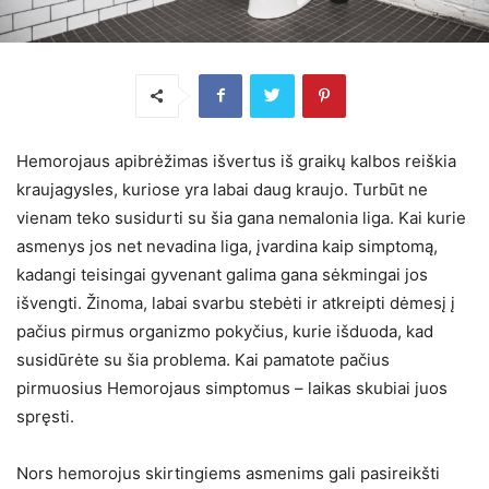
Hemorojaus apibrėžimas išvertus iš graikų kalbos reiškia
kraujagysles, kuriose yra labai daug kraujo. Turbūt ne
vienam teko susidurti su šia gana nemalonia liga. Kai kurie
asmenys jos net nevadina liga, įvardina kaip simptomą,
kadangi teisingai gyvenant galima gana sėkmingai jos
išvengti. Žinoma, labai svarbu stebėti ir atkreipti dėmesį į
pačius pirmus organizmo pokyčius, kurie išduoda, kad
susidūrėte su šia problema. Kai pamatote pačius
pirmuosius Hemorojaus simptomus – laikas skubiai juos
spręsti.
Nors hemorojus skirtingiems asmenims gali pasireikšti