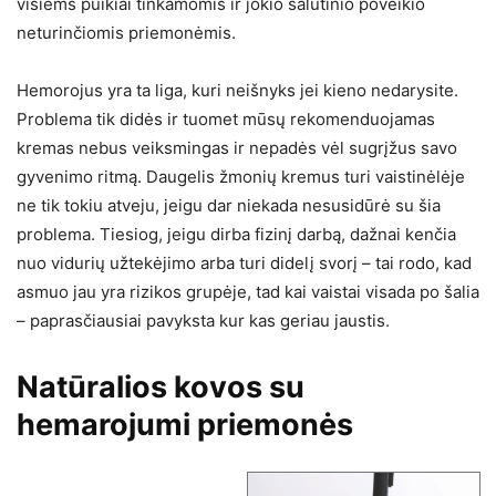
visiems puikiai tinkamomis ir jokio šalutinio poveikio
neturinčiomis priemonėmis.
Hemorojus yra ta liga, kuri neišnyks jei kieno nedarysite.
Problema tik didės ir tuomet mūsų rekomenduojamas
kremas nebus veiksmingas ir nepadės vėl sugrįžus savo
gyvenimo ritmą. Daugelis žmonių kremus turi vaistinėlėje
ne tik tokiu atveju, jeigu dar niekada nesusidūrė su šia
problema. Tiesiog, jeigu dirba fizinį darbą, dažnai kenčia
nuo vidurių užtekėjimo arba turi didelį svorį – tai rodo, kad
asmuo jau yra rizikos grupėje, tad kai vaistai visada po šalia
– paprasčiausiai pavyksta kur kas geriau jaustis.
Natūralios kovos su
hemarojumi priemonės