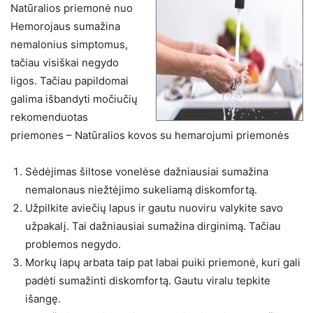
Natūralios priemonė nuo
Hemorojaus sumažina
nemalonius simptomus,
tačiau visiškai negydo
ligos. Tačiau papildomai
galima išbandyti močiučių
rekomenduotas
priemones – Natūralios kovos su hemarojumi priemonės
Sėdėjimas šiltose vonelėse dažniausiai sumažina
nemalonaus niežtėjimo sukeliamą diskomfortą.
Užpilkite aviečių lapus ir gautu nuoviru valykite savo
užpakalį. Tai dažniausiai sumažina dirginimą. Tačiau
problemos negydo.
Morkų lapų arbata taip pat labai puiki priemonė, kuri gali
padėti sumažinti diskomfortą. Gautu viralu tepkite
išangę.