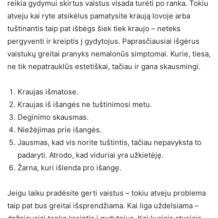
reikia gydymui skirtus vaistus visada turėti po ranka. Tokiu
atveju kai ryte atsikėlus pamatysite kraują lovoje arba
tuštinantis taip pat išbėgs šiek tiek kraujo – neteks
pergyventi ir kreiptis į gydytojus. Paprasčiausiai išgėrus
vaistukų greitai pranyks nemalonūs simptomai. Kurie, tiesa,
ne tik nepatrauklūs estetiškai, tačiau ir gana skausmingi.
Kraujas išmatose.
Kraujas iš išangės ne tuštinimosi metu.
Deginimo skausmas.
Niežėjimas prie išangės.
Jausmas, kad vis norite tuštintis, tačiau nepavyksta to
padaryti. Atrodo, kad viduriai yra užkietėję.
Žarna, kuri išlenda pro išangę.
Jeigu laiku pradėsite gerti vaistus – tokiu atveju problema
taip pat bus greitai išsprendžiama. Kai liga uždelsiama –