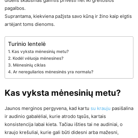
didelis skausmas galintis privesti net iki greitosios
pagalbos.
Suprantama, kiekviena pažįsta savo kūną ir žino kaip elgtis
artėjant toms dienoms.
Turinio lentelė
Kas vyksta mėnesinių metu?
Kodėl vėluoja mėnesines?
Mėnesinių ciklas
Ar nereguliarios mėnesinės yra normalu?
Kas vyksta mėnesinių metu?
Jaunos merginos pergyvena, kad kartu
su krauju
pasišalina
ir audinio gabalėliai, kurie atrodo tąsūs, kartais
konsistencija labai kieta. Tačiau išties tai ne audiniai, o
kraujo krešuliai, kurie gali būti didesni arba mažesni,