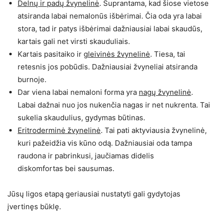
Delnų ir padų žvynelinė
. Suprantama, kad šiose vietose
atsiranda labai nemalonūs išbėrimai. Čia oda yra labai
stora, tad ir patys išbėrimai dažniausiai labai skaudūs,
kartais gali net virsti skauduliais.
Kartais pasitaiko ir
gleivinės žvynelinė
. Tiesa, tai
retesnis jos pobūdis. Dažniausiai žvyneliai atsiranda
burnoje.
Dar viena labai nemaloni forma yra
nagų žvynelinė
.
Labai dažnai nuo jos nukenčia nagas ir net nukrenta. Tai
sukelia skaudulius, gydymas būtinas.
Eritroderminė žvynelinė
. Tai pati aktyviausia žvynelinė,
kuri pažeidžia vis kūno odą. Dažniausiai oda tampa
raudona ir pabrinkusi, jaučiamas didelis
diskomfortas bei sausumas.
Jūsų ligos etapą geriausiai nustatyti gali gydytojas
įvertinęs būklę.