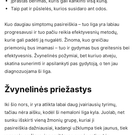
Įprastas bėrimas, kuris gali kankinti visą kūną.
Taip pat ir pūslelės, kurios susidaro ant odos.
Kuo daugiau simptomų pasireiškia – tuo liga yra labiau
progresavusi ir tuo pačiu reikia efektyvesnių metodų,
kurie gali padėti ją nugalėti. Žinoma, kuo greičiau
priemonių bus imamasi – tuo ir gydymas bus greitesnis bei
efektyvesnis. Žvynelinės požymiai, bet kuriuo atveju,
skatina sunerimti ir apsilankyti pas gydytoją, o ten jau
diagnozuojama ši liga.
Žvynelinės priežastys
Iki šio nors, ir yra atlikta labai daug įvairiausių tyrimų,
tačiau nėra aišku, kodėl ši nemaloni liga kyla. Juolab, net
sunku išskirti vieną žmonių grupę, kuriai ji
pasireiškia dažniausiai, kadangi užklumpa tiek jaunus, tiek