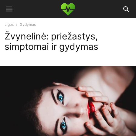
Ligos
Gydymas
Žvynelinė: priežastys,
simptomai ir gydymas