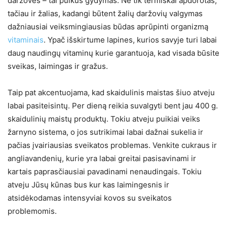
daržoves – tai puikus gydymas. Ne tik termiškai apdorotas,
tačiau ir žalias, kadangi būtent žalių daržovių valgymas
dažniausiai veiksmingiausias būdas aprūpinti organizmą
vitaminais
. Ypač išskirtume lapines, kurios savyje turi labai
daug naudingų vitaminų kurie garantuoja, kad visada būsite
sveikas, laimingas ir gražus.
Taip pat akcentuojama, kad skaidulinis maistas šiuo atveju
labai pasiteisintų. Per dieną reikia suvalgyti bent jau 400 g.
skaidulinių maistų produktų. Tokiu atveju puikiai veiks
žarnyno sistema, o jos sutrikimai labai dažnai sukelia ir
pačias įvairiausias sveikatos problemas. Venkite cukraus ir
angliavandenių, kurie yra labai greitai pasisavinami ir
kartais paprasčiausiai pavadinami nenaudingais. Tokiu
atveju Jūsų kūnas bus kur kas laimingesnis ir
atsidėkodamas intensyviai kovos su sveikatos
problemomis.