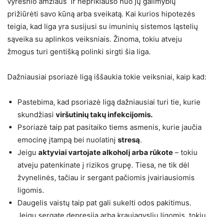
vyresnio amžiaus ir nepriklauso nuo jų galimybių
prižiūrėti savo kūną arba sveikatą. Kai kurios hipotezės
teigia, kad liga yra susijusi su imuninių sistemos ląstelių
sąveika su aplinkos veiksniais. Žinoma, tokiu atveju
žmogus turi gentišką polinki sirgti šia liga.
Dažniausiai psoriazė ligą iššaukia tokie veiksniai, kaip kad:
Pastebima, kad psoriazė ligą dažniausiai turi tie, kurie
skundžiasi
viršutinių takų infekcijomis.
Psoriazė taip pat pasitaiko tiems asmenis, kurie jaučia
emocinę įtampą bei nuolatinį
stresą
.
Jeigu
aktyviai vartojate alkoholį arba rūkote
– tokiu
atveju patenkinate į rizikos grupę. Tiesa, ne tik dėl
žvynelinės, tačiau ir sergant pačiomis įvairiausiomis
ligomis.
Daugelis vaistų taip pat gali sukelti odos pakitimus.
Jeigu sergate depresija arba kraujagyslių ligomis, tokiu