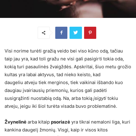
Visi norime turėti gražią veido bei viso kūno odą, tačiau
taip jau yra, kad toli gražu ne visi gali pasigirti tokia oda,
kokią turi pasaulinės žvaigždės. Apskritai, šiuo metu grožio
kultas yra labai aktyvus, tad nieko keisto, kad
daugeliu atveju tiek merginos, tiek vaikinai išbando kuo
daugiau įvairiausių priemonių, kurios gali padėti
susigrąžinti nuostabią odą. Na, arba tokią
įsigyti
tokiu
atveju, jeigu iki šiol turėta visada buvo problematinė.
Žvynelinė
arba kitaip
psoriazė
yra tikrai nemaloni liga, kuri
kankina daugelį žmonių. Visgi, kaip ir visos kitos