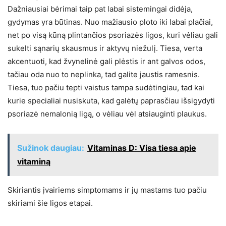
Dažniausiai bėrimai taip pat labai sistemingai didėja,
gydymas yra būtinas. Nuo mažiausio ploto iki labai plačiai,
net po visą kūną plintančios psoriazės ligos, kuri vėliau gali
sukelti sąnarių skausmus ir aktyvų niežulį. Tiesa, verta
akcentuoti, kad žvynelinė gali plėstis ir ant galvos odos,
tačiau oda nuo to neplinka, tad galite jaustis ramesnis.
Tiesa, tuo pačiu tepti vaistus tampa sudėtingiau, tad kai
kurie specialiai nusiskuta, kad galėtų paprasčiau išsigydyti
psoriazė nemalonią ligą, o vėliau vėl atsiauginti plaukus.
Sužinok daugiau:
Vitaminas D: Visa tiesa apie
vitaminą
Skiriantis įvairiems simptomams ir jų mastams tuo pačiu
skiriami šie ligos etapai.