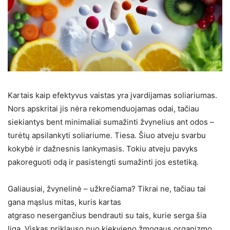
Kartais kaip efektyvus vaistas yra įvardijamas soliariumas.
Nors apskritai jis nėra rekomenduojamas odai, tačiau
siekiantys bent minimaliai sumažinti žvynelius ant odos –
turėtų apsilankyti soliariume. Tiesa. Šiuo atveju svarbu
kokybė ir dažnesnis lankymasis. Tokiu atveju pavyks
pakoreguoti odą ir pasistengti sumažinti jos estetiką.
Galiausiai, žvynelinė – užkrečiama? Tikrai ne, tačiau tai
gana mąslus mitas, kuris kartas
atgraso nesergančius bendrauti su tais, kurie serga šia
liga. Viskas priklauso nuo kiekvieno žmogaus organizmo,