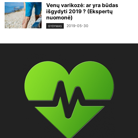
Venų varikozė: ar yra būdas
išgydyti 2019 ? (Ekspertų
nuomonė)
2019-05-30
GYDYMAS