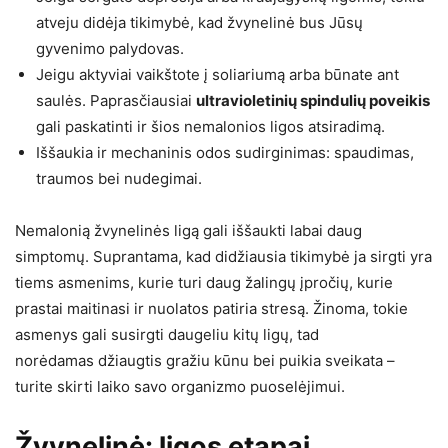
atveju didėja tikimybė, kad žvynelinė bus Jūsų
gyvenimo palydovas.
Jeigu aktyviai vaikštote į soliariumą arba būnate ant
saulės. Paprasčiausiai
ultravioletinių spindulių poveikis
gali paskatinti ir šios nemalonios ligos atsiradimą.
Iššaukia ir mechaninis odos sudirginimas: spaudimas,
traumos bei nudegimai.
Nemalonią žvynelinės ligą gali iššaukti labai daug
simptomų. Suprantama, kad didžiausia tikimybė ja sirgti yra
tiems asmenims, kurie turi daug žalingų įpročių, kurie
prastai maitinasi ir nuolatos patiria stresą. Žinoma, tokie
asmenys gali susirgti daugeliu kitų ligų, tad
norėdamas džiaugtis gražiu kūnu bei puikia sveikata –
turite skirti laiko savo organizmo puoselėjimui.
Žvynelinė: ligos etapai