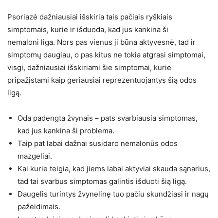
Psoriazė dažniausiai išskiria tais pačiais ryškiais
simptomais, kurie ir išduoda, kad jus kankina ši
nemaloni liga. Nors pas vienus ji būna aktyvesnė, tad ir
simptomų daugiau, o pas kitus ne tokia atgrasi simptomai,
visgi, dažniausiai išskiriami šie simptomai, kurie
pripažįstami kaip geriausiai reprezentuojantys šią odos
ligą.
Oda padengta žvynais – pats svarbiausia simptomas,
kad jus kankina ši problema.
Taip pat labai dažnai susidaro nemalonūs odos
mazgeliai.
Kai kurie teigia, kad jiems labai aktyviai skauda sąnarius,
tad tai svarbus simptomas galintis išduoti šią ligą.
Daugelis turintys žvynelinę tuo pačiu skundžiasi ir nagų
pažeidimais.