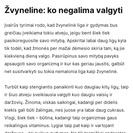
Žvyneline: ko negalima valgyti
Įvairūs tyrimai rodo, kad žvynelinė liga ir gydymas bus
greičiau įveikiama tokiu atveju, jeigu bent šiek tiek
pasikoreguosite savo mitybą. Apskritai labai daug ligų kyla
tik todėl, kad žmonės per mažai dėmesio skiria tam, ką jie
kiekvieną dieną valgo. Pasirūpinus savo mitybą pavyks
apsaugoti savo organizmą ir kur kas geriau jaustis, galbūt
net susitvarkyti su tokia nemalonia liga kaip žvynelinė.
Turbūt kaip stengiantis panaikinti kuo daugiau kitų ligų, taip
ir šiuo atveju sveikiausia valgyti kuo daugiu vaisių ir
daržovių. Žinoma, viskas saikingai, kadangi per didelis
kiekis gali būti žalingas, nes juose yra labai daug cukraus.
Visgi, šiek tiek – būtina, kadangi taip organizmas gaus
reikalingus vitaminus. Lygiai taip pat kaip ir vartojant