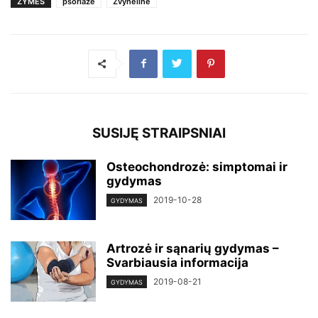
ŽYMĖS
psoriazė
Žvynelinė
SUSIJĘ STRAIPSNIAI
Osteochondrozė: simptomai ir
gydymas
2019-10-28
GYDYMAS
Artrozė ir sąnarių gydymas –
Svarbiausia informacija
2019-08-21
GYDYMAS