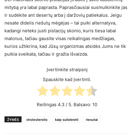
mitybą yra labai paprasta. Paprasčiausiai susmulkinkite jas
ir sudėkite ant desertų arba į daržovių patiekalus. Jeigu
nesate didelis riešutų mėgėjas – tai puiki alternatyva,
kadangi neteks justi pistacijų skonio, kuris tiesa labai
malonus, tačiau gausite visas reikalingas medžiagas,
kurios užtikrina, kad Jūsų organizmas atsidės Jums ne tik
puikia sveikata, tačiau ir gražia išvaizda.
Įvertinkite straipsnį
Spauskite kad Įvertinti.
Reitingas
4.3
/ 5. Balsavo:
10
ŽYMĖS
cholesterolio
kaip sulieknėti
riesutai