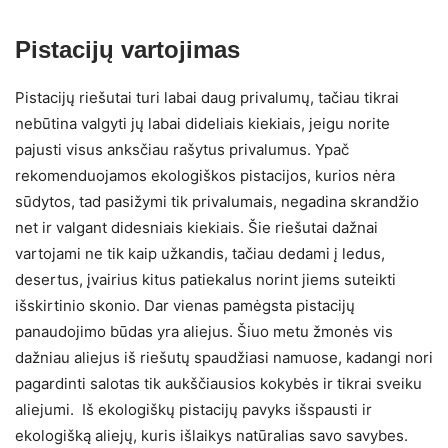
Pistacijų vartojimas
Pistacijų riešutai turi labai daug privalumų, tačiau tikrai
nebūtina valgyti jų labai dideliais kiekiais, jeigu norite
pajusti visus anksčiau rašytus privalumus. Ypač
rekomenduojamos ekologiškos pistacijos, kurios nėra
sūdytos, tad pasižymi tik privalumais, negadina skrandžio
net ir valgant didesniais kiekiais. Šie riešutai dažnai
vartojami ne tik kaip užkandis, tačiau dedami į ledus,
desertus, įvairius kitus patiekalus norint jiems suteikti
išskirtinio skonio. Dar vienas pamėgsta pistacijų
panaudojimo būdas yra aliejus. Šiuo metu žmonės vis
dažniau aliejus iš riešutų spaudžiasi namuose, kadangi nori
pagardinti salotas tik aukščiausios kokybės ir tikrai sveiku
aliejumi. Iš ekologiškų pistacijų pavyks išspausti ir
ekologišką aliejų, kuris išlaikys natūralias savo savybes.