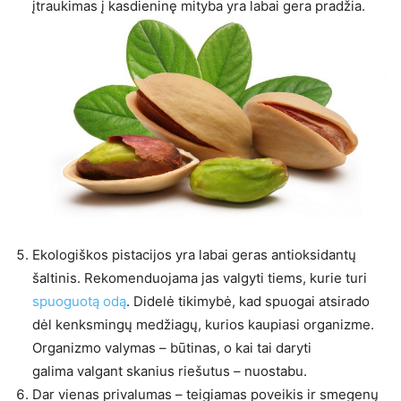
įtraukimas į kasdieninę mityba yra labai gera pradžia.
Ekologiškos pistacijos yra labai geras antioksidantų
šaltinis. Rekomenduojama jas valgyti tiems, kurie turi
spuoguotą odą
. Didelė tikimybė, kad spuogai atsirado
dėl kenksmingų medžiagų, kurios kaupiasi organizme.
Organizmo valymas – būtinas, o kai tai daryti
galima valgant skanius riešutus – nuostabu.
Dar vienas privalumas – teigiamas poveikis ir smegenų