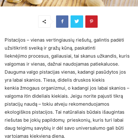
Pistacijos – vienas vertingiausių riešutų, galintis padėti
užsitikrinti sveiką ir gražų kūną, paskatinti
lieknėjimo procesus, galiausiai, tai skanus užkandis, kuris
valgomas ir vienas, dažnai naudojamas patiekaluose.
Dauguma valgo pistacijas vienas, kadangi pasūdytos jos
yra labai skanios. Tiesa, didelis druskos kiekis
kenkia žmogaus organizmui, o kadangi jos labai skanios –
valgoma itin dideliais kiekiais. Jeigu norite pajusti tikrą
pistacijų naudą – tokiu atveju rekomenduojamos
ekologiškos pistacijos. Tai natūraliais būdais išaugintas
riešutas be jokių papildomų prieskonių, kuris turi labai
daug teigimų savybių ir dėl savo universalumo gali būti
vartojamas kiekvieną dieną.