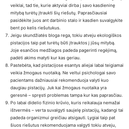
veiklai, tad tie, kurie aktyviai dirba į savo kasdieninę
mitybą turėtų įtraukti šių riešutų. Paprasčiausiai
pasidėkite juos ant darbinio stalo ir kasdien suvalgykite
bent po kelis riešutukus.
Jeigu skundžiatės bloga rega, tokiu atveju ekologiškos
pistacijos taip pat turėtų būti įtrauktos į jūsų mitybą.
Joje esančios medžiagos padeda pagerinti regėjimą,
padėti akims matyti kur kas geriau.
Pastebėta, kad pistacijose esantys aliejai labai teigiamai
veikia žmogaus nuotaiką. Ne veltui psichologai savo
pacientams dažniausiai rekomenduoja valyti kuo
daugiau pistacijų. Juk kai žmogaus nuotaika yra
geresnė – spręsti problemas tampa kur kas paprasčiau.
Po labai didelio fizinio krūvio, kuris reikalauja nemažai
ištvermės – verta suvalgyti saujelę pistacijų, kadangi tai
padeda organizmui greičiau atsigauti. Lygiai taip pat
šiuos riešutus rekomenduojama valgyti tokiu atveju,