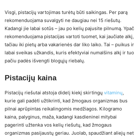
Visgi, pistacijų vartojimas turėtų būti saikingas. Per parą
rekomenduojama suvalgyti ne daugiau nei 15 riešutų.
Kadangi jie labai sotūs – jau po kelių pajusite pilnumą. Ypač
rekomenduojama pistacijas vartoti tuomet, kai jaučiate alkį,
tačiau iki pietų arba vakarienės dar liko laiko. Tai – puikus ir
labai sveikas užkandis, kuris efektyviai numalšins alkį ir tuo
pačiu padės išvengti blogųjų riebalų.
Pistacijų kaina
Pistacijų riešutai atstoja didelį kiekį skirtingų
vitaminų
,
kurie gali padėti užtikrinti, kad žmogaus organizmas bus
pilnai aprūpintas reikalingomis medžiagos. Kilogramo
kaina, palyginus, maža, kadangi kasdieninei mitybai
pagerinti užtenka vos kelių riešutų, kad žmogaus
organizmas pasijaustų geriau. Juolab, spaudžiant aliejų net