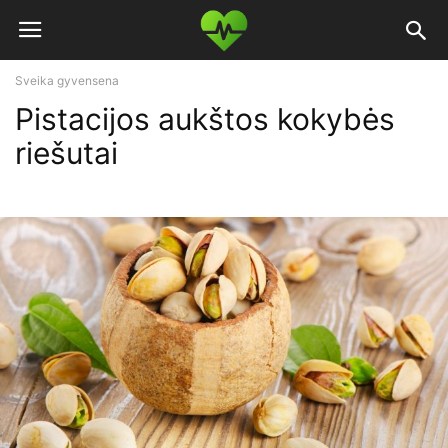
Sveika gyvensena
Pistacijos аukštos kokybės
riešutai