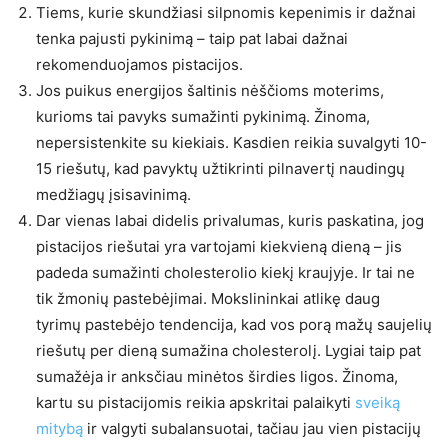
Tiems, kurie skundžiasi silpnomis kepenimis ir dažnai
tenka pajusti pykinimą – taip pat labai dažnai
rekomenduojamos pistacijos.
Jos puikus energijos šaltinis nėščioms moterims,
kurioms tai pavyks sumažinti pykinimą. Žinoma,
nepersistenkite su kiekiais. Kasdien reikia suvalgyti 10-
15 riešutų, kad pavyktų užtikrinti pilnavertį naudingų
medžiagų įsisavinimą.
Dar vienas labai didelis privalumas, kuris paskatina, jog
pistacijos riešutai yra vartojami kiekvieną dieną – jis
padeda sumažinti cholesterolio kiekį kraujyje. Ir tai ne
tik žmonių pastebėjimai. Mokslininkai atlikę daug
tyrimų pastebėjo tendencija, kad vos porą mažų saujelių
riešutų per dieną sumažina cholesterolį. Lygiai taip pat
sumažėja ir anksčiau minėtos širdies ligos. Žinoma,
kartu su pistacijomis reikia apskritai palaikyti
sveiką
mitybą
ir valgyti subalansuotai, tačiau jau vien pistacijų