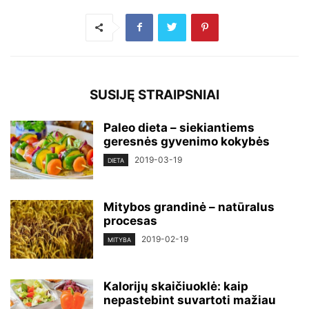
SUSIJĘ STRAIPSNIAI
Paleo dieta – siekiantiems
geresnės gyvenimo kokybės
2019-03-19
DIETA
Mitybos grandinė – natūralus
procesas
2019-02-19
MITYBA
Kalorijų skaičiuoklė: kaip
nepastebint suvartoti mažiau