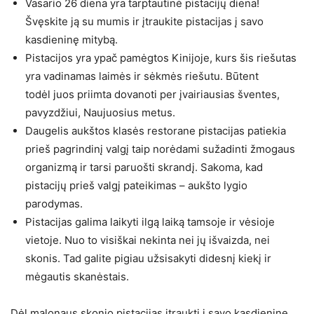
Vasario 26 diena yra tarptautinė pistacijų diena!
Švęskite ją su mumis ir įtraukite pistacijas į savo
kasdieninę mitybą.
Pistacijos yra ypač pamėgtos Kinijoje, kurs šis riešutas
yra vadinamas laimės ir sėkmės riešutu. Būtent
todėl juos priimta dovanoti per įvairiausias šventes,
pavyzdžiui, Naujuosius metus.
Daugelis aukštos klasės restorane pistacijas patiekia
prieš pagrindinį valgį taip norėdami sužadinti žmogaus
organizmą ir tarsi paruošti skrandį. Sakoma, kad
pistacijų prieš valgį pateikimas – aukšto lygio
parodymas.
Pistacijas galima laikyti ilgą laiką tamsoje ir vėsioje
vietoje. Nuo to visiškai nekinta nei jų išvaizda, nei
skonis. Tad galite pigiau užsisakyti didesnį kiekį ir
mėgautis skanėstais.
Dėl malonaus skonio pistacijas įtraukti į savo kasdieninę