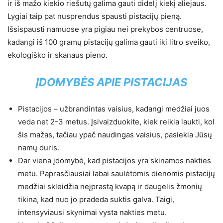
ir iš mažo kiekio riešutų galima gauti didelį kiekį aliejaus.
Lygiai taip pat nusprendus spausti pistacijų pieną.
Išsispausti namuose yra pigiau nei prekybos centruose,
kadangi iš 100 gramų pistacijų galima gauti iki litro sveiko,
ekologiško ir skanaus pieno.
ĮDOMYBĖS APIE PISTACIJAS
Pistacijos – užbrandintas vaisius, kadangi medžiai juos
veda net 2-3 metus. Įsivaizduokite, kiek reikia laukti, kol
šis mažas, tačiau ypač naudingas vaisius, pasiekia Jūsų
namų duris.
Dar viena įdomybė, kad pistacijos yra skinamos nakties
metu. Paprasčiausiai labai saulėtomis dienomis pistacijų
medžiai skleidžia neįprastą kvapą ir daugelis žmonių
tikina, kad nuo jo pradeda suktis galva. Taigi,
intensyviausi skynimai vysta nakties metu.