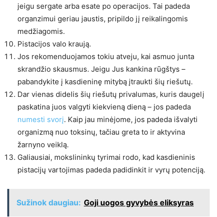
jeigu sergate arba esate po operacijos. Tai padeda
organzimui geriau jaustis, pripildo jį reikalingomis
medžiagomis.
Pistacijos valo kraują.
Jos rekomenduojamos tokiu atveju, kai asmuo junta
skrandžio skausmus. Jeigu Jus kankina rūgštys –
pabandykite į kasdieninę mitybą įtraukti šių riešutų.
Dar vienas didelis šių riešutų privalumas, kuris daugelį
paskatina juos valgyti kiekvieną dieną – jos padeda
numesti svorį
. Kaip jau minėjome, jos padeda išvalyti
organizmą nuo toksinų, tačiau greta to ir aktyvina
žarnyno veiklą.
Galiausiai, mokslininkų tyrimai rodo, kad kasdieninis
pistacijų vartojimas padeda padidinkit ir vyrų potenciją.
Sužinok daugiau:
Goji uogos gyvybės eliksyras