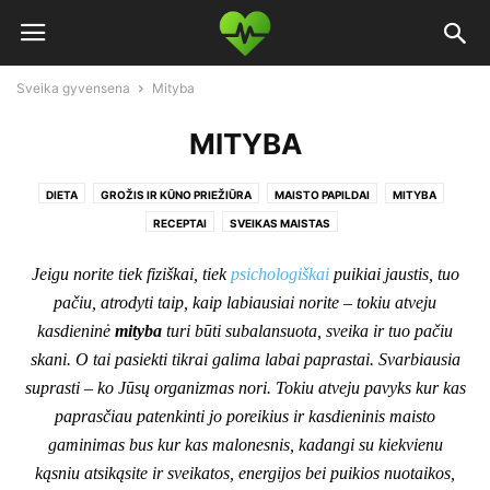
Sveika gyvensena
Mityba
MITYBA
DIETA
GROŽIS IR KŪNO PRIEŽIŪRA
MAISTO PAPILDAI
MITYBA
RECEPTAI
SVEIKAS MAISTAS
Jeigu norite tiek fiziškai, tiek
psichologiškai
puikiai jaustis, tuo
pačiu, atrodyti taip, kaip labiausiai norite – tokiu atveju
kasdieninė
mityba
turi būti subalansuota, sveika ir tuo pačiu
skani. O tai pasiekti tikrai galima labai paprastai. Svarbiausia
suprasti – ko Jūsų organizmas nori. Tokiu atveju pavyks kur kas
paprasčiau patenkinti jo poreikius ir kasdieninis maisto
gaminimas bus kur kas malonesnis, kadangi su kiekvienu
kąsniu atsikąsite ir sveikatos, energijos bei puikios nuotaikos,