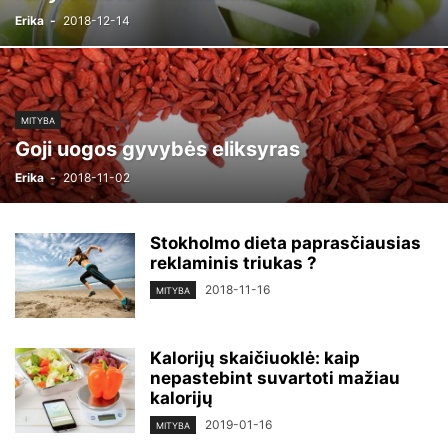
Erika
-
2018-12-14
MITYBA
Goji uogos gyvybės eliksyras
Erika
-
2018-11-02
Stokholmo dieta paprasčiausias
reklaminis triukas ?
2018-11-16
MITYBA
Kalorijų skaičiuoklė: kaip
nepastebint suvartoti mažiau
kalorijų
2019-01-16
MITYBA