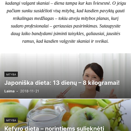
kadangi valgant skaniai – diena tampa kur kas šviesesnė. O jeigu
pačiam sunku susidėlioti visą mitybą, kad kasdien pavyktų gauti
reikalingas medžiagas – tokiu atveju mitybos planas, kurį
sudaro profesionalai – geriausias pasirinkimas. Sutaupysite
daug laiko bandydami įsiminti taisykles, galiausiai, jausitės
ramus, kad kasdien valgysite skaniai ir sveikai.
MITYBA
Japoniška dieta: 13 dienų – 8 kilogramai!
Laima
-
2018-11-21
MITYBA
Kefyro dieta – norintiems sulieknėti