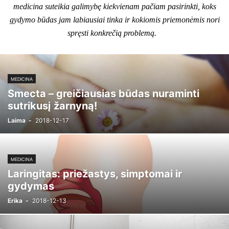
medicina suteikia galimybę kiekvienam pačiam pasirinkti, koks
gydymo būdas jam labiausiai tinka ir kokiomis priemonėmis nori
spręsti konkrečią problemą.
MEDICINA
Smecta – greičiausias būdas nuraminti
sutrikusį žarnyną!
Laima
-
2018-12-17
MEDICINA
Laringitas: priežastys, simptomai ir
gydymas
Erika
-
2018-12-13