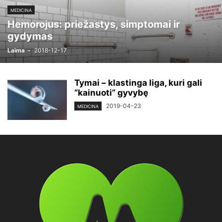
MEDICINA
Hemorojus: priežastys, simptomai ir
gydymas
Laima
-
2018-12-17
Tymai – klastinga liga, kuri gali
“kainuoti” gyvybę
2019-04-23
MEDICINA