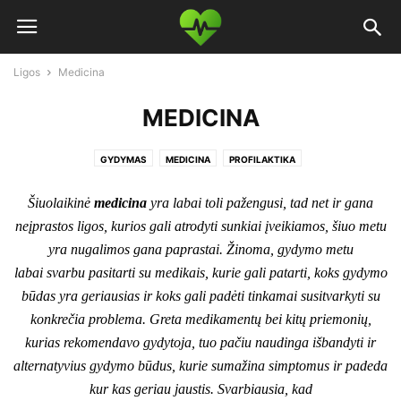
Ligos
Medicina
MEDICINA
GYDYMAS
MEDICINA
PROFILAKTIKA
Šiuolaikinė
medicina
yra labai toli pažengusi, tad net ir gana
neįprastos ligos, kurios gali atrodyti sunkiai įveikiamos, šiuo metu
yra nugalimos gana paprastai. Žinoma, gydymo metu
labai svarbu pasitarti su medikais, kurie gali patarti, koks gydymo
būdas yra geriausias ir koks gali padėti tinkamai susitvarkyti su
konkrečia problema.
Greta medikamentų bei kitų priemonių,
kurias rekomendavo gydytoja, tuo pačiu naudinga išbandyti ir
alternatyvius gydymo būdus, kurie sumažina simptomus ir padeda
kur kas geriau jaustis. Svarbiausia, kad