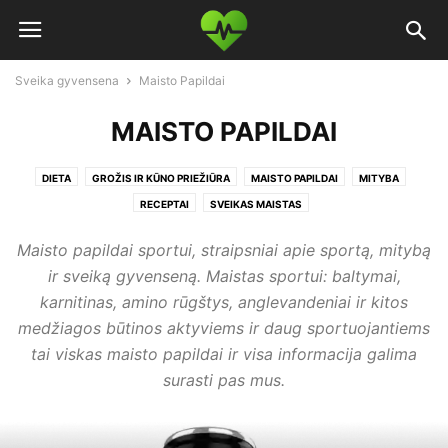
Sveika gyvensena
Maisto Papildai
MAISTO PAPILDAI
DIETA
GROŽIS IR KŪNO PRIEŽIŪRA
MAISTO PAPILDAI
MITYBA
RECEPTAI
SVEIKAS MAISTAS
Maisto papildai sportui, straipsniai apie sportą, mitybą
ir sveiką gyvenseną. Maistas sportui: baltymai,
karnitinas, amino rūgštys, anglevandeniai ir kitos
medžiagos būtinos aktyviems ir daug sportuojantiems
tai viskas maisto papildai ir visa informacija galima
surasti pas mus.