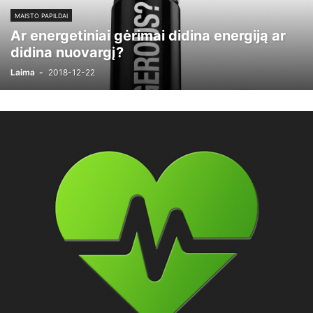
MAISTO PAPILDAI
Ar energetiniai gėrimai didina energiją ar
didina nuovargį?
Laima
-
2018-12-22