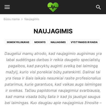
Būsiu mama
Naujagimis
NAUJAGIMIS
IKIMOKYKLINUKAS
MOKINYS
NAUJAGIMIS
VYSTYMASIS IR RAIDA
Daugeliui mamų atrodo, kad naujagimio auginimas yra
labai sudėtingas darbas ir reikia daugelio specialistų
pagalbos, kad pavyktų auginti sveiką bei laimingą
mažylį, kurio visi poreikiai būtų patenkinti. Dalinai tai
yra tiesa ir šiais laikais nesunkiai rasite profesionalius
patarimus, kurie garantuos, kad vaikas augs laimingas
ir sveikas. Tačiau papildomai naujagimiui svarbiausia,
kad mama visada būtų šalia ir kad jis jaustųsi saugus
bei laimingas. Kuo daugiau apie naujagimius žinosite –