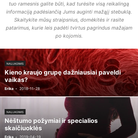
tuo ramesnis galite būti, kad turėsite visą reikalingą
informaciją padėsiančią Jums auginti mažąjį stebuklą.
Skaitykite mūsų straipsnius, domėkitės ir rasite
patarimus, kurie leis padėti tvirtus pagrindus mažajam
po kojomis.
NAUJAGIMIS
Kieno kraujo grupę dažniausiai paveldi
vaikas?
Erika
-
2018-11-28
NAUJAGIMIS
Nėštumo požymiai ir specialios
skaičiuoklės
Erika
-
2019-04-19