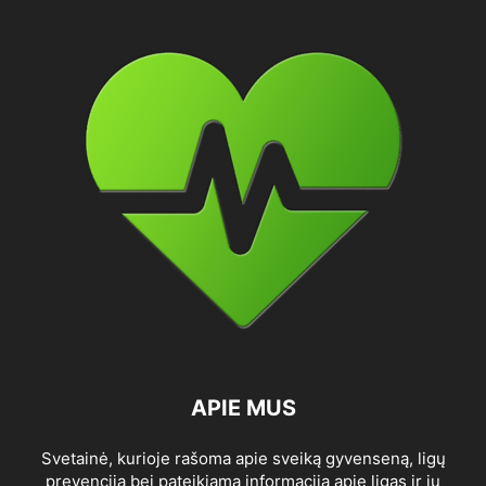
APIE MUS
Svetainė, kurioje rašoma apie sveiką gyvenseną, ligų
prevenciją bei pateikiama informacija apie ligas ir jų