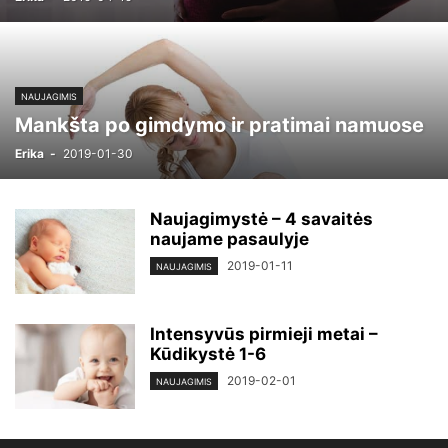
NAUJAGIMIS
Mankšta po gimdymo ir pratimai namuose
Erika
-
2019-01-30
Naujagimystė – 4 savaitės
naujame pasaulyje
2019-01-11
NAUJAGIMIS
Intensyvūs pirmieji metai –
Kūdikystė 1-6
2019-02-01
NAUJAGIMIS