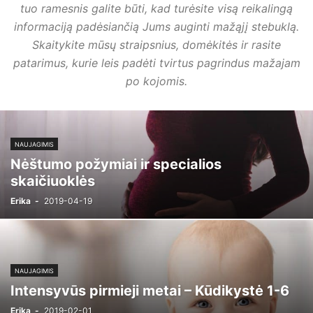
tuo ramesnis galite būti, kad turėsite visą reikalingą
informaciją padėsiančią Jums auginti mažąjį stebuklą.
Skaitykite mūsų straipsnius, domėkitės ir rasite
patarimus, kurie leis padėti tvirtus pagrindus mažajam
po kojomis.
NAUJAGIMIS
Nėštumo požymiai ir specialios
skaičiuoklės
Erika
-
2019-04-19
NAUJAGIMIS
Intensyvūs pirmieji metai – Kūdikystė 1-6
Erika
-
2019-02-01