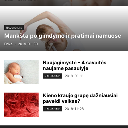
NAUJAGIMIS
Mankšta po gimdymo ir pratimai namuose
Erika
-
2019-01-30
Naujagimystė – 4 savaitės
naujame pasaulyje
2019-01-11
NAUJAGIMIS
Kieno kraujo grupę dažniausiai
paveldi vaikas?
2018-11-28
NAUJAGIMIS