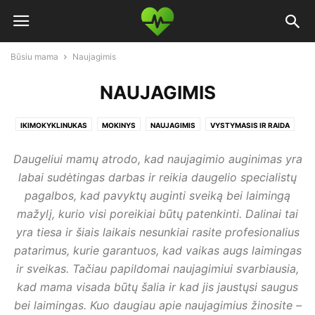
Būsiu mama
Naujagimis
NAUJAGIMIS
IKIMOKYKLINUKAS
MOKINYS
NAUJAGIMIS
VYSTYMASIS IR RAIDA
Daugeliui mamų atrodo, kad naujagimio auginimas yra
labai sudėtingas darbas ir reikia daugelio specialistų
pagalbos, kad pavyktų auginti sveiką bei laimingą
mažylį, kurio visi poreikiai būtų patenkinti. Dalinai tai
yra tiesa ir šiais laikais nesunkiai rasite profesionalius
patarimus, kurie garantuos, kad vaikas augs laimingas
ir sveikas. Tačiau papildomai naujagimiui svarbiausia,
kad mama visada būtų šalia ir kad jis jaustųsi saugus
bei laimingas. Kuo daugiau apie naujagimius žinosite –