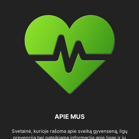
APIE MUS
Svetainė, kurioje rašoma apie sveiką gyvenseną, ligų
prevenciją bei pateikiama informacija apie ligas ir jų