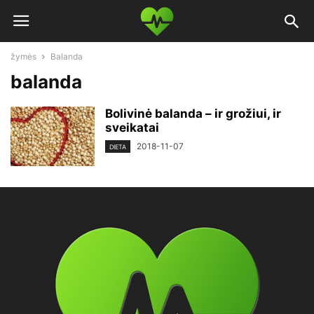
žymės
Balanda
balanda
Bolivinė balanda – ir grožiui, ir
sveikatai
2018-11-07
DIETA