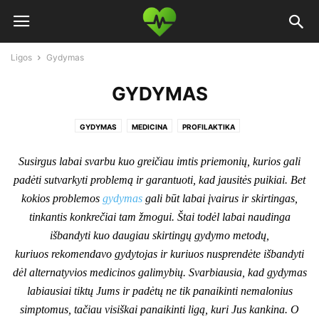
Ligos
Gydymas
GYDYMAS
GYDYMAS
MEDICINA
PROFILAKTIKA
Susirgus labai svarbu kuo greičiau imtis priemonių, kurios gali
padėti sutvarkyti problemą ir garantuoti, kad jausitės puikiai. Bet
kokios problemos
gydymas
gali būt labai įvairus ir skirtingas,
tinkantis konkrečiai tam žmogui. Štai todėl labai naudinga
išbandyti kuo daugiau skirtingų gydymo metodų,
kuriuos rekomendavo gydytojas ir kuriuos nusprendėte išbandyti
dėl alternatyvios medicinos galimybių. Svarbiausia, kad gydymas
labiausiai tiktų Jums ir padėtų ne tik panaikinti nemalonius
simptomus, tačiau visiškai panaikinti ligą, kuri Jus kankina. O