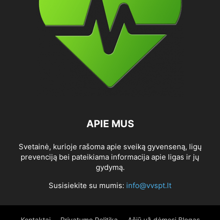
APIE MUS
Svetainė, kurioje rašoma apie sveiką gyvenseną, ligų
prevenciją bei pateikiama informacija apie ligas ir jų
gydymą.
Susisiekite su mumis:
info@vvspt.lt
Kontaktai
Privatumo Politika
Ačiū už dėmesį Blogas