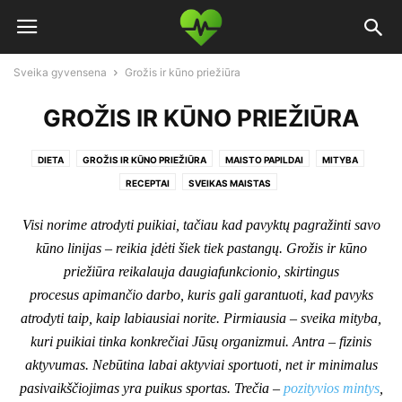
Sveika gyvensena
Grožis ir kūno priežiūra
GROŽIS IR KŪNO PRIEŽIŪRA
DIETA
GROŽIS IR KŪNO PRIEŽIŪRA
MAISTO PAPILDAI
MITYBA
RECEPTAI
SVEIKAS MAISTAS
Visi norime atrodyti puikiai, tačiau kad pavyktų pagražinti savo
kūno linijas – reikia įdėti šiek tiek pastangų. Grožis ir kūno
priežiūra reikalauja daugiafunkcionio, skirtingus
procesus apimančio darbo, kuris gali garantuoti, kad pavyks
atrodyti taip, kaip labiausiai norite. Pirmiausia – sveika mityba,
kuri puikiai tinka konkrečiai Jūsų organizmui. Antra – fizinis
aktyvumas. Nebūtina labai aktyviai sportuoti, net ir minimalus
pasivaikščiojimas yra puikus sportas. Trečia –
pozityvios mintys
,