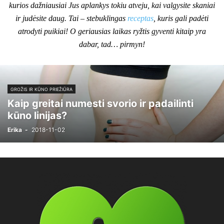
kurios dažniausiai Jus aplankys tokiu atveju, kai valgysite skaniai
ir judėsite daug. Tai – stebuklingas
receptas
, kuris gali padėti
atrodyti puikiai! O geriausias laikas ryžtis gyventi kitaip yra
dabar, tad… pirmyn!
GROŽIS IR KŪNO PRIEŽIŪRA
Kaip greitai numesti svorio ir padailinti
kūno linijas?
Erika
-
2018-11-02