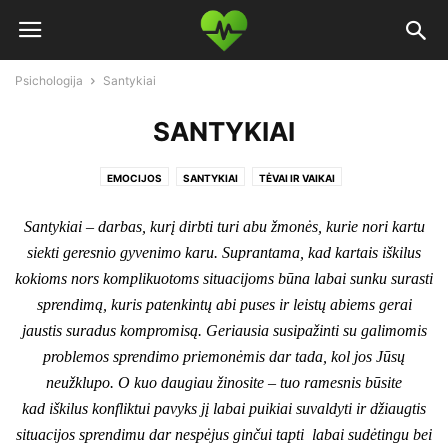
Psichologija
Santykiai
SANTYKIAI
EMOCIJOS
SANTYKIAI
TĖVAI IR VAIKAI
Santykiai – darbas, kurį dirbti turi abu žmonės, kurie nori kartu
siekti geresnio gyvenimo karu. Suprantama, kad kartais iškilus
kokioms nors komplikuotoms situacijoms būna labai sunku surasti
sprendimą, kuris patenkintų abi puses ir leistų abiems gerai
jaustis suradus kompromisą. Geriausia susipažinti su galimomis
problemos sprendimo priemonėmis dar tada, kol jos Jūsų
neužklupo. O kuo daugiau žinosite – tuo ramesnis būsite
kad iškilus konfliktui pavyks jį labai puikiai suvaldyti ir džiaugtis
situacijos sprendimu dar nespėjus ginčui tapti labai sudėtingu bei