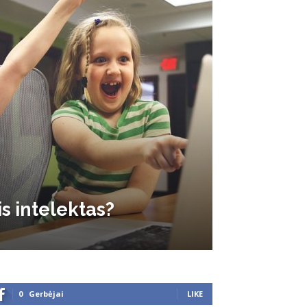
s intelektas?
0
Gerbėjai
LIKE