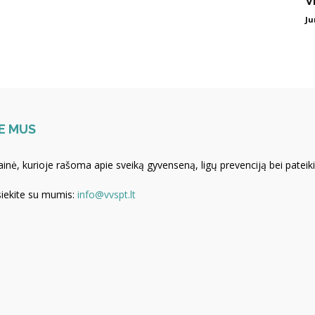
V
Ju
E MUS
ainė, kurioje rašoma apie sveiką gyvenseną, ligų prevenciją bei pateik
siekite su mumis:
info@vvspt.lt