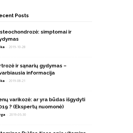
ecent Posts
steochondrozė: simptomai ir
ydymas
ika
-
2019-10-28
rtrozė ir sąnarių gydymas –
varbiausia informacija
ika
-
2019-08-21
enų varikozė: ar yra būdas išgydyti
019 ? (Ekspertų nuomonė)
rga
-
2019-05-30