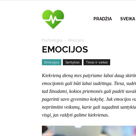
Visuomenės
PRADŽIA
SVEIK
Psichologija
Emocijos
sveikatos
EMOCIJOS
Emocijos
Santykiai
Tėvai ir vaikai
šaltinis
Kiekvieną dieną mes patyriame labai daug skirtin
emocijomis gali būti labai sudėtinga. Tiesa, sudėt
–
tad žinodami, kokios priemonės gali padėti suvald
pagerinti savo gyvenimo kokybę. Juk emocijos v
nepriimtini veiksmų, kurie gali sugadinti santyki
visgi, jas valdyti galime kiekvienas.
vvspt.lt