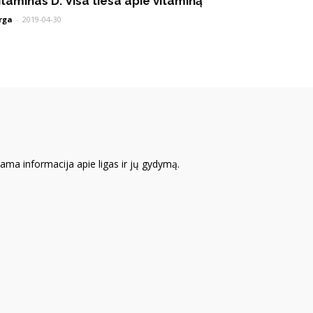
itaminas D: Visa tiesa apie vitaminą
rga
-
2019-04-30
iama informacija apie ligas ir jų gydymą.