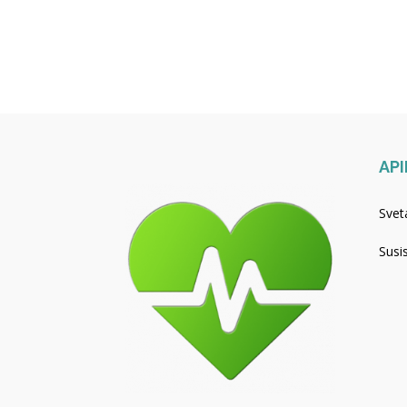
API
Svet
Susi