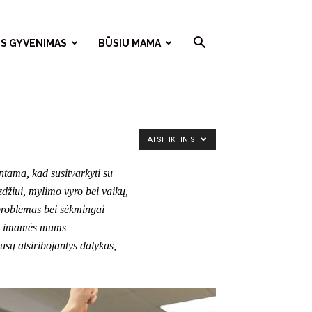
S GYVENIMAS
BŪSIU MAMA
ATSITIKTINIS
ntama, kad susitvarkyti su
zdžiui, mylimo vyro bei vaikų,
s problemas bei sėkmingai
iai imamės mums
ūsų atsiribojantys dalykas,