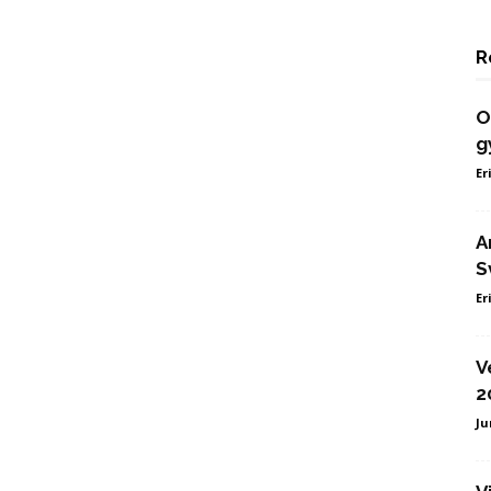
R
O
g
Er
A
S
Er
V
2
Ju