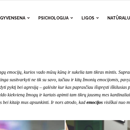
A GYVENSENA
PSICHOLOGIJA
LIGOS
NATŪRALU
gų emocijų, kurios vado mūsų kūną ir sukelia tam tikras mintis. Supra
inga susitvarkyti ne tik su savo, tačiau ir kitų žmonių emocijomis, pavy
yti pyktį bei agresiją – galėsite kur kas paprasčiau išspręsti iškilusia
aldo kiekvieną žmogų ir kartais apimti tam tikrų jausmų mes kardinal
us bei kitaip mus apsunkinti. Ir nors atrodo, kad
emocijos
visiškai nuo m